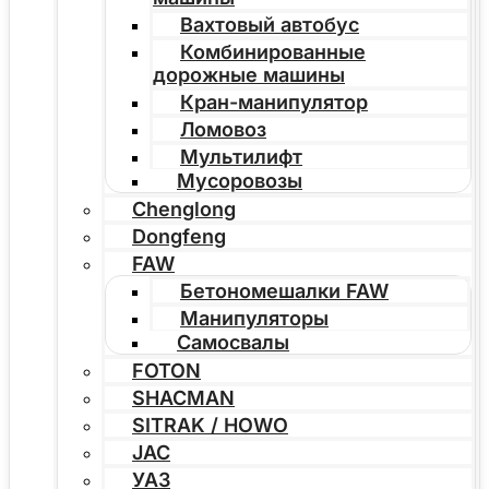
Вахтовый автобус
Комбинированные
дорожные машины
Кран-манипулятор
Ломовоз
Мультилифт
Мусоровозы
Chenglong
Dongfeng
FAW
Бетономешалки FAW
Манипуляторы
Самосвалы
FOTON
SHACMAN
SITRAK / HOWO
JAC
УАЗ