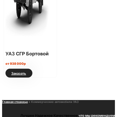
УАЗ
СГР Бортовой
от 938 000р
Заказать
Главная страница
»
Коммерческие автомобили УАЗ
Лучшее
Надежное
Качественное
что мы рекомендуем