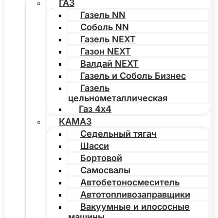
ГАЗ
Газель NN
Соболь NN
Газель NEXT
Газон NEXT
Валдай NEXT
Газель и Соболь Бизнес
Газель
цельнометаллическая
Газ 4х4
КАМАЗ
Седельный тягач
Шасси
Бортовой
Самосвалы
Автобетоносмеситель
Автотопливозаправщики
Вакуумные и илососные
машины