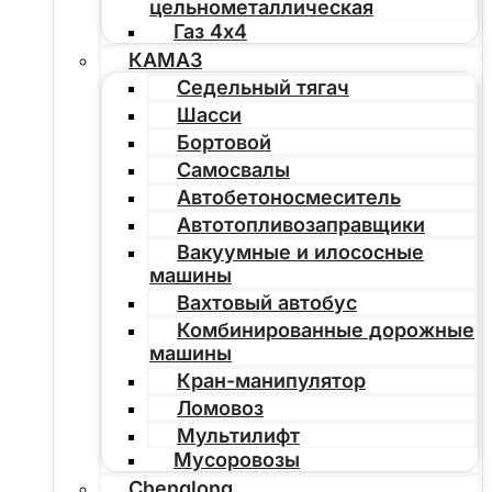
цельнометаллическая
Газ 4х4
КАМАЗ
Седельный тягач
Шасси
Бортовой
Самосвалы
Автобетоносмеситель
Автотопливозаправщики
Вакуумные и илососные
машины
Вахтовый автобус
Комбинированные дорожные
машины
Кран-манипулятор
Ломовоз
Мультилифт
Мусоровозы
Chenglong