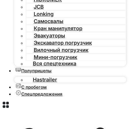
JCB
Lonking
Самосвалы
Кран манипулятор
Эвакуаторы
Экскаватор погрузчик
Вилочный погрузчик
Мини-погрузчик
Вся спецтехника
Полуприцепы
Hastrailer
С пробегом
Спецпредложения