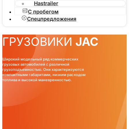
Hastrailer
С пробегом
Спецпредложения
ГРУЗОВИКИ
JAC
Широкий модельный ряд коммерческих
грузовых автомобилей с различной
грузоподъемностью. Они характеризуются
компактными габаритами, низким расходом
топлива и высокой маневренностью.