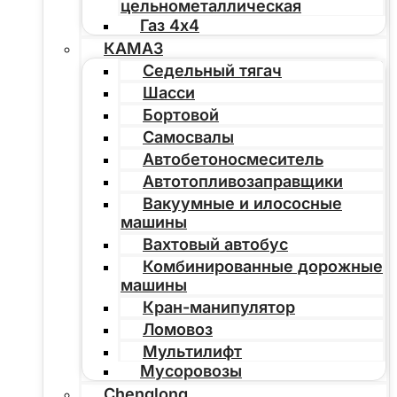
цельнометаллическая
Газ 4х4
КАМАЗ
Седельный тягач
Шасси
Бортовой
Самосвалы
Автобетоносмеситель
Автотопливозаправщики
Вакуумные и илососные
машины
Вахтовый автобус
Комбинированные дорожные
машины
Кран-манипулятор
Ломовоз
Мультилифт
Мусоровозы
Chenglong