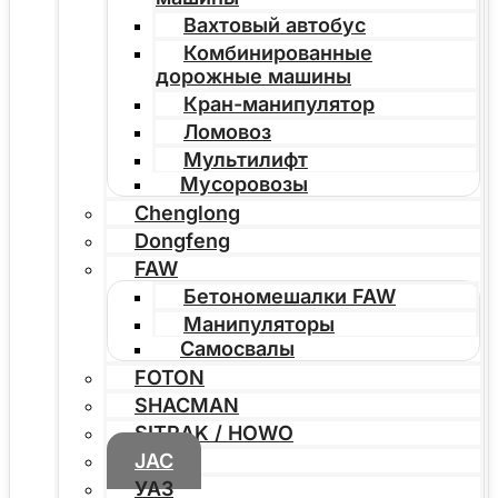
Вахтовый автобус
Комбинированные
дорожные машины
Кран-манипулятор
Ломовоз
Мультилифт
Мусоровозы
Chenglong
Dongfeng
FAW
Бетономешалки FAW
Манипуляторы
Самосвалы
FOTON
SHACMAN
SITRAK / HOWO
JAC
УАЗ