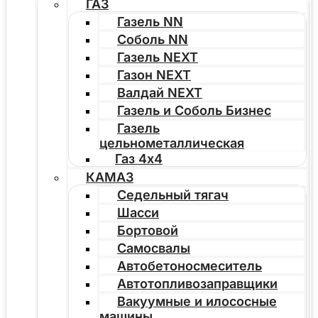
ГАЗ
Газель NN
Соболь NN
Газель NEXT
Газон NEXT
Валдай NEXT
Газель и Соболь Бизнес
Газель
цельнометаллическая
Газ 4х4
КАМАЗ
Седельный тягач
Шасси
Бортовой
Самосвалы
Автобетоносмеситель
Автотопливозаправщики
Вакуумные и илососные
машины