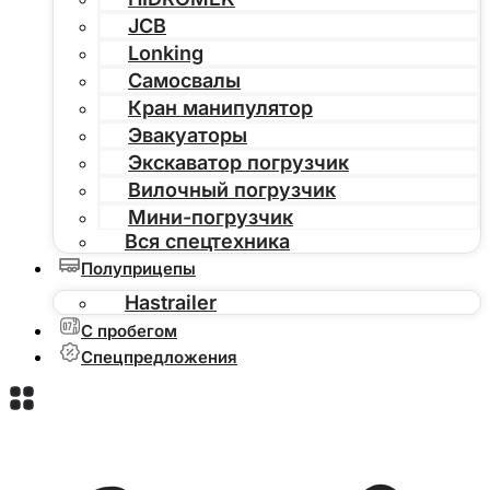
JCB
Lonking
Самосвалы
Кран манипулятор
Эвакуаторы
Экскаватор погрузчик
Вилочный погрузчик
Мини-погрузчик
Вся спецтехника
Полуприцепы
Hastrailer
С пробегом
Спецпредложения