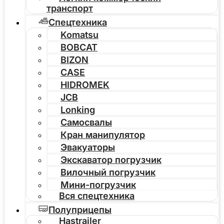
транспорт
Спецтехника
Komatsu
BOBCAT
BIZON
CASE
HIDROMEK
JCB
Lonking
Самосвалы
Кран манипулятор
Эвакуаторы
Экскаватор погрузчик
Вилочный погрузчик
Мини-погрузчик
Вся спецтехника
Полуприцепы
Hastrailer