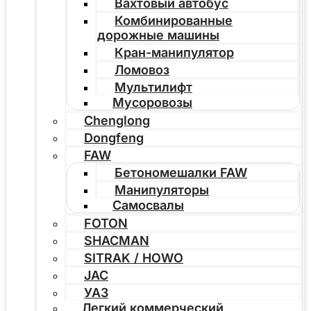
Вахтовый автобус
Комбинированные
дорожные машины
Кран-манипулятор
Ломовоз
Мультилифт
Мусоровозы
Chenglong
Dongfeng
FAW
Бетономешалки FAW
Манипуляторы
Самосвалы
FOTON
SHACMAN
SITRAK / HOWO
JAC
УАЗ
Легкий коммерческий