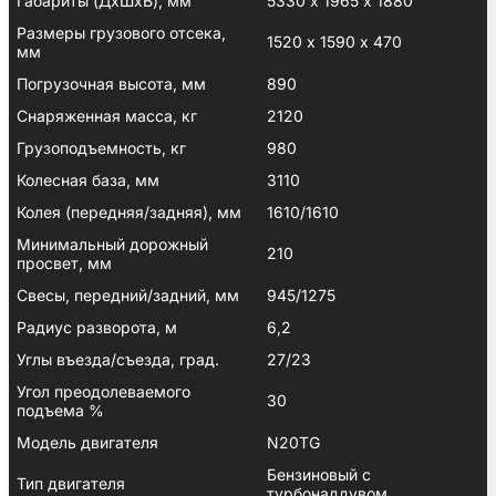
Габариты (ДхШхВ), мм
5330 х 1965 х 1880
Размеры грузового отсека,
1520 х 1590 х 470
мм
Погрузочная высота, мм
890
Снаряженная масса, кг
2120
Грузоподъемность, кг
980
Колесная база, мм
3110
Колея (передняя/задняя), мм
1610/1610
Минимальный дорожный
210
просвет, мм
Свесы, передний/задний, мм
945/1275
Радиус разворота, м
6,2
Углы въезда/съезда, град.
27/23
Угол преодолеваемого
30
подъема %
Модель двигателя
N20TG
Бензиновый с
Тип двигателя
турбонаддувом