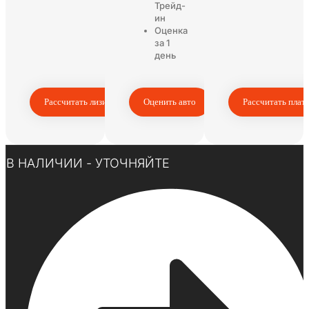
Трейд-
ин
Оценка
за 1
день
Рассчитать лизинг
Оценить авто
Рассчитать плат
Нажмите здесь
В НАЛИЧИИ - УТОЧНЯЙТЕ