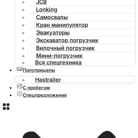
JCB
Lonking
Самосвалы
Кран манипулятор
Эвакуаторы
Экскаватор погрузчик
Вилочный погрузчик
Мини-погрузчик
Вся спецтехника
Полуприцепы
Hastrailer
С пробегом
Спецпредложения