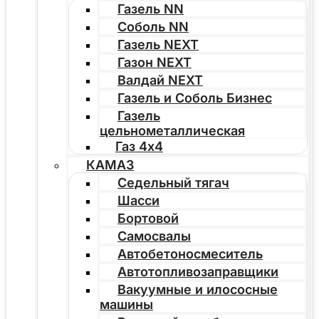
Газель NN
Соболь NN
Газель NEXT
Газон NEXT
Валдай NEXT
Газель и Соболь Бизнес
Газель
цельнометаллическая
Газ 4х4
КАМАЗ
Седельный тягач
Шасси
Бортовой
Самосвалы
Автобетоносмеситель
Автотопливозаправщики
Вакуумные и илососные
машины