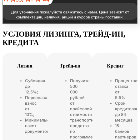
Для уточнения пожалуйста свяжитесь с нами. Цена зависит от
комплектации, наличия, акций и курсов страны поставки.
УСЛОВИЯ ЛИЗИНГА, ТРЕЙД-ИН,
КРЕДИТА
Лизинг
Трейд-ин
Кредит
Субсидия
Получите
Процентная
до
500
ставка
12.5%;
000
от
Первоначальный
рублей
5.5%
взнос
от
Срок
от
прайсовой
кредитован
10%;
стоимости
до 84
Минимальный
транспортного
месяцев
пакет
средства
15
документов
по
банков
программе
партнеров