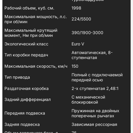
Рабочий объем, куб. см.
1998
Максимальная мощность, л.с.
224/5500
при об/мин
Максимальный крутящий
390/1900-3000
момент, Нм при об/мин
Экологический класс
Euro V
Автоматическая, 8-
Тип коробки передач
ступенчатая
Максимальная скорость, км/ч
150
Полный с подключаемой
Тип привода
передней осью
Раздаточная коробка
2-х ступенчатая 2,48:1
С механической
Задний дифференциал
блокировкой
Пружинная на двойных
Передняя подвеска
поперечных рычагах
Задняя подвеска
Зависимая рессорная
Объем топливного бака, л
76