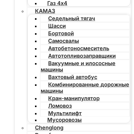
Газ 4х4
КАМАЗ
Седельный тягач
Шасси
Бортовой
Самосвалы
Автобетоносмеситель
Автотопливозаправщики
Вакуумные и илососные
машины
Вахтовый автобус
Комбинированные дорожные
машины
Кран-манипулятор
Ломовоз
Мультилифт
Мусоровозы
Chenglong