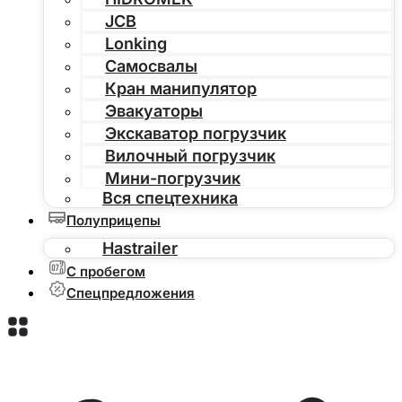
JCB
Lonking
Самосвалы
Кран манипулятор
Эвакуаторы
Экскаватор погрузчик
Вилочный погрузчик
Мини-погрузчик
Вся спецтехника
Полуприцепы
Hastrailer
С пробегом
Спецпредложения