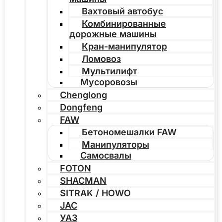
Вахтовый автобус
Комбинированные
дорожные машины
Кран-манипулятор
Ломовоз
Мультилифт
Мусоровозы
Chenglong
Dongfeng
FAW
Бетономешалки FAW
Манипуляторы
Самосвалы
FOTON
SHACMAN
SITRAK / HOWO
JAC
УАЗ