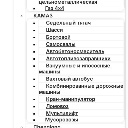
цельнометаллическая
Газ 4х4
КАМАЗ
Седельный тягач
Шасси
Бортовой
Самосвалы
Автобетоносмеситель
Автотопливозаправщики
Вакуумные и илососные
машины
Вахтовый автобус
Комбинированные дорожные
машины
Кран-манипулятор
Ломовоз
Мультилифт
Мусоровозы
Chenglong