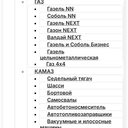
ГАЗ
Газель NN
Соболь NN
Газель NEXT
Газон NEXT
Валдай NEXT
Газель и Соболь Бизнес
Газель
цельнометаллическая
Газ 4х4
КАМАЗ
Седельный тягач
Шасси
Бортовой
Самосвалы
Автобетоносмеситель
Автотопливозаправщики
Вакуумные и илососные
машины