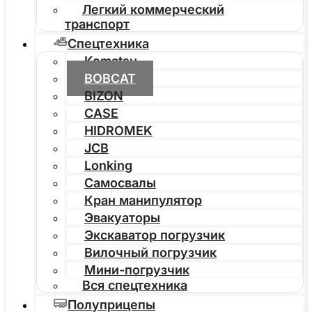
Легкий коммерческий
транспорт
Спецтехника
Komatsu
BOBCAT
BIZON
CASE
HIDROMEK
JCB
Lonking
Самосвалы
Кран манипулятор
Эвакуаторы
Экскаватор погрузчик
Вилочный погрузчик
Мини-погрузчик
Вся спецтехника
Полуприцепы