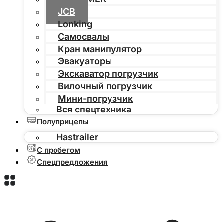
JCB
Lonking
Самосвалы
Кран манипулятор
Эвакуаторы
Экскаватор погрузчик
Вилочный погрузчик
Мини-погрузчик
Вся спецтехника
Полуприцепы
Hastrailer
С пробегом
Спецпредложения