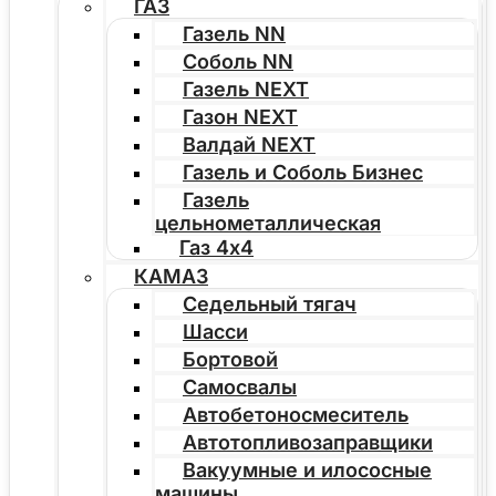
ГАЗ
Газель NN
Соболь NN
Газель NEXT
Газон NEXT
Валдай NEXT
Газель и Соболь Бизнес
Газель
цельнометаллическая
Газ 4х4
КАМАЗ
Седельный тягач
Шасси
Бортовой
Самосвалы
Автобетоносмеситель
Автотопливозаправщики
Вакуумные и илососные
машины