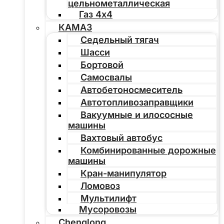
цельнометаллическая
Газ 4х4
КАМАЗ
Седельный тягач
Шасси
Бортовой
Самосвалы
Автобетоносмеситель
Автотопливозаправщики
Вакуумные и илососные
машины
Вахтовый автобус
Комбинированные дорожные
машины
Кран-манипулятор
Ломовоз
Мультилифт
Мусоровозы
Chenglong