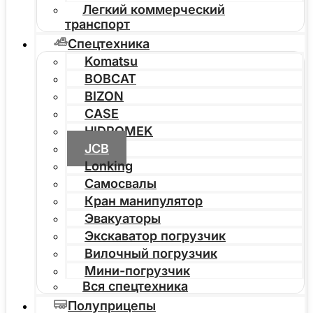
Легкий коммерческий
транспорт
Спецтехника
Komatsu
BOBCAT
BIZON
CASE
HIDROMEK
JCB
Lonking
Самосвалы
Кран манипулятор
Эвакуаторы
Экскаватор погрузчик
Вилочный погрузчик
Мини-погрузчик
Вся спецтехника
Полуприцепы