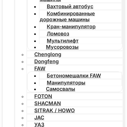
Вахтовый автобус
Комбинированные
дорожные машины
Кран-манипулятор
Ломовоз
Мультилифт
Мусоровозы
Chenglong
Dongfeng
FAW
Бетономешалки FAW
Манипуляторы
Самосвалы
FOTON
SHACMAN
SITRAK / HOWO
JAC
УАЗ