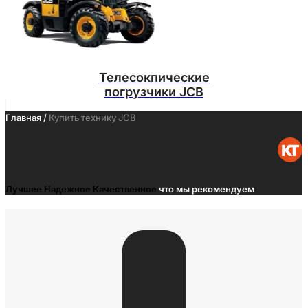
Телесокпические
погрузчики JCB
Главная /
Купить технику JCB
Лучшее
Надежное
Качественное
что мы рекомендуем