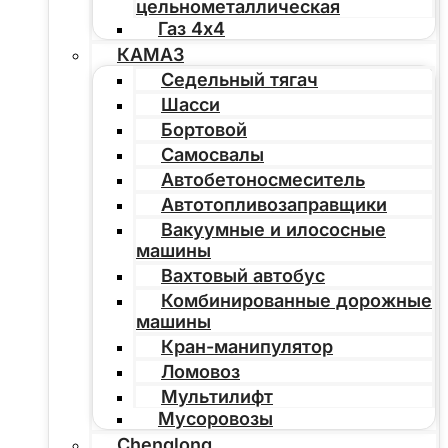
цельнометаллическая
Газ 4х4
КАМАЗ
Седельный тягач
Шасси
Бортовой
Самосвалы
Автобетоносмеситель
Автотопливозаправщики
Вакуумные и илососные
машины
Вахтовый автобус
Комбинированные дорожные
машины
Кран-манипулятор
Ломовоз
Мультилифт
Мусоровозы
Chenglong