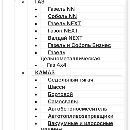
ГАЗ
Газель NN
Соболь NN
Газель NEXT
Газон NEXT
Валдай NEXT
Газель и Соболь Бизнес
Газель
цельнометаллическая
Газ 4х4
КАМАЗ
Седельный тягач
Шасси
Бортовой
Самосвалы
Автобетоносмеситель
Автотопливозаправщики
Вакуумные и илососные
машины