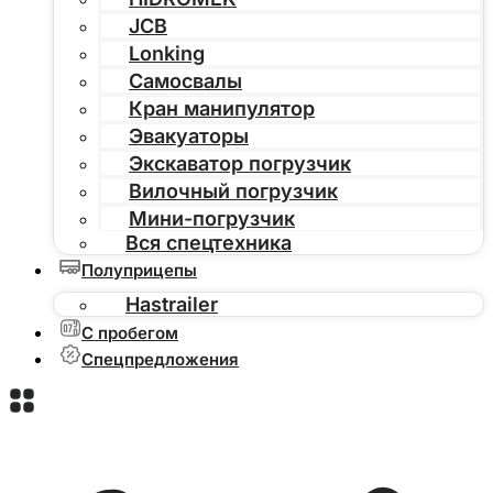
JCB
Lonking
Самосвалы
Кран манипулятор
Эвакуаторы
Экскаватор погрузчик
Вилочный погрузчик
Мини-погрузчик
Вся спецтехника
Полуприцепы
Hastrailer
С пробегом
Спецпредложения