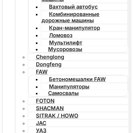
Вахтовый автобус
Комбинированные
дорожные машины
Кран-манипулятор
Ломовоз
Мультилифт
Мусоровозы
Chenglong
Dongfeng
FAW
Бетономешалки FAW
Манипуляторы
Самосвалы
FOTON
SHACMAN
SITRAK / HOWO
JAC
УАЗ