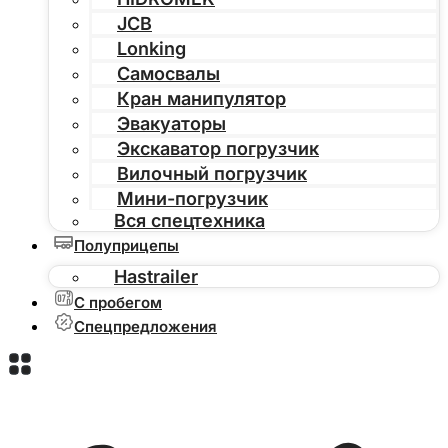
JCB
Lonking
Самосвалы
Кран манипулятор
Эвакуаторы
Экскаватор погрузчик
Вилочный погрузчик
Мини-погрузчик
Вся спецтехника
Полуприцепы
Hastrailer
С пробегом
Спецпредложения