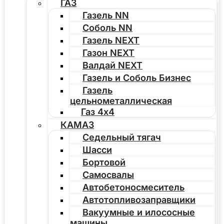
ГАЗ
Газель NN
Соболь NN
Газель NEXT
Газон NEXT
Валдай NEXT
Газель и Соболь Бизнес
Газель
цельнометаллическая
Газ 4х4
КАМАЗ
Седельный тягач
Шасси
Бортовой
Самосвалы
Автобетоносмеситель
Автотопливозаправщики
Вакуумные и илососные
машины