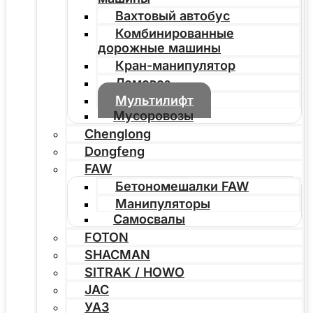
Вахтовый автобус
Комбинированные
дорожные машины
Кран-манипулятор
Ломовоз
Мультилифт
Мусоровозы
Chenglong
Dongfeng
FAW
Бетономешалки FAW
Манипуляторы
Самосвалы
FOTON
SHACMAN
SITRAK / HOWO
JAC
УАЗ