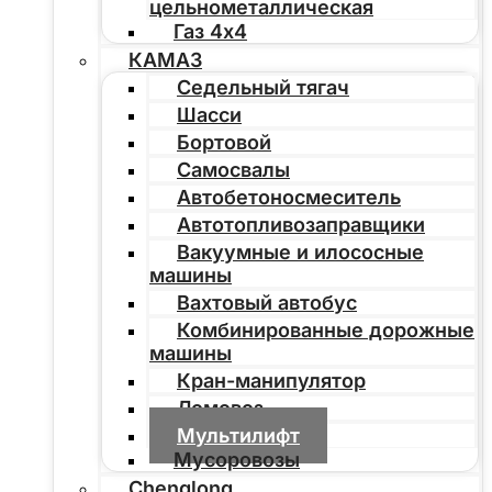
цельнометаллическая
Газ 4х4
КАМАЗ
Седельный тягач
Шасси
Бортовой
Самосвалы
Автобетоносмеситель
Автотопливозаправщики
Вакуумные и илососные
машины
Вахтовый автобус
Комбинированные дорожные
машины
Кран-манипулятор
Ломовоз
Мультилифт
Мусоровозы
Chenglong