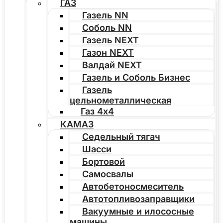
ГАЗ
Газель NN
Соболь NN
Газель NEXT
Газон NEXT
Валдай NEXT
Газель и Соболь Бизнес
Газель
цельнометаллическая
Газ 4х4
КАМАЗ
Седельный тягач
Шасси
Бортовой
Самосвалы
Автобетоносмеситель
Автотопливозаправщики
Вакуумные и илососные
машины