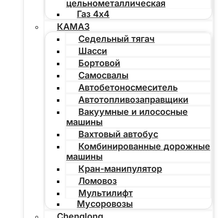
цельнометаллическая
Газ 4х4
КАМАЗ
Седельный тягач
Шасси
Бортовой
Самосвалы
Автобетоносмеситель
Автотопливозаправщики
Вакуумные и илососные
машины
Вахтовый автобус
Комбинированные дорожные
машины
Кран-манипулятор
Ломовоз
Мультилифт
Мусоровозы
Chenglong