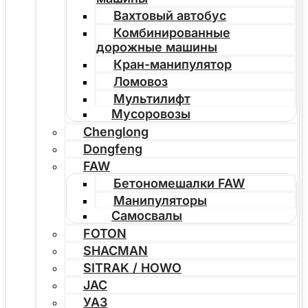
Вахтовый автобус
Комбинированные
дорожные машины
Кран-манипулятор
Ломовоз
Мультилифт
Мусоровозы
Chenglong
Dongfeng
FAW
Бетономешалки FAW
Манипуляторы
Самосвалы
FOTON
SHACMAN
SITRAK / HOWO
JAC
УАЗ