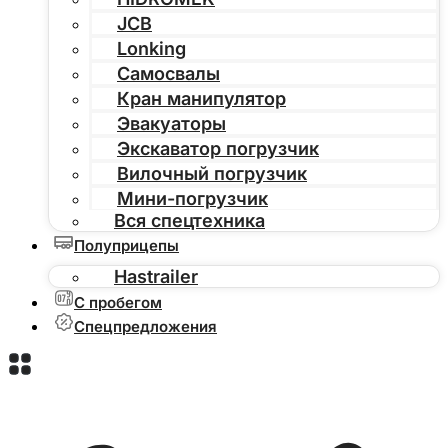
JCB
Lonking
Самосвалы
Кран манипулятор
Эвакуаторы
Экскаватор погрузчик
Вилочный погрузчик
Мини-погрузчик
Вся спецтехника
Полуприцепы
Hastrailer
С пробегом
Спецпредложения