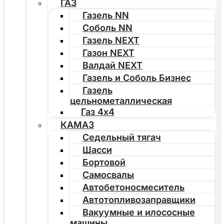
ГАЗ
Газель NN
Соболь NN
Газель NEXT
Газон NEXT
Валдай NEXT
Газель и Соболь Бизнес
Газель
цельнометаллическая
Газ 4х4
КАМАЗ
Седельный тягач
Шасси
Бортовой
Самосвалы
Автобетоносмеситель
Автотопливозаправщики
Вакуумные и илососные
машины