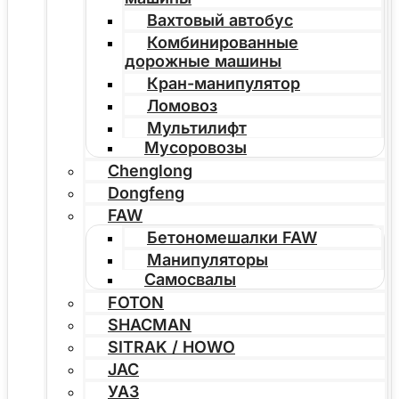
Вахтовый автобус
Комбинированные
дорожные машины
Кран-манипулятор
Ломовоз
Мультилифт
Мусоровозы
Chenglong
Dongfeng
FAW
Бетономешалки FAW
Манипуляторы
Самосвалы
FOTON
SHACMAN
SITRAK / HOWO
JAC
УАЗ