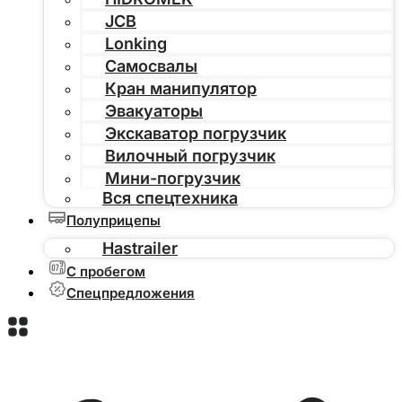
JCB
Lonking
Самосвалы
Кран манипулятор
Эвакуаторы
Экскаватор погрузчик
Вилочный погрузчик
Мини-погрузчик
Вся спецтехника
Полуприцепы
Hastrailer
С пробегом
Спецпредложения