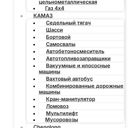
цельнометаллическая
Газ 4х4
КАМАЗ
Седельный тягач
Шасси
Бортовой
Самосвалы
Автобетоносмеситель
Автотопливозаправщики
Вакуумные и илососные
машины
Вахтовый автобус
Комбинированные дорожные
машины
Кран-манипулятор
Ломовоз
Мультилифт
Мусоровозы
Chenglong