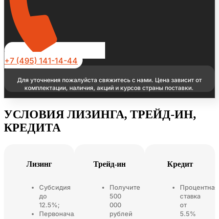
+7 (495) 141-14-44
Для уточнения пожалуйста свяжитесь с нами. Цена зависит от
комплектации, наличия, акций и курсов страны поставки.
УСЛОВИЯ ЛИЗИНГА, ТРЕЙД-ИН,
КРЕДИТА
Лизинг
Трейд-ин
Кредит
Субсидия
Получите
Процентная
до
500
ставка
12.5%;
000
от
Первоначальный
рублей
5.5%