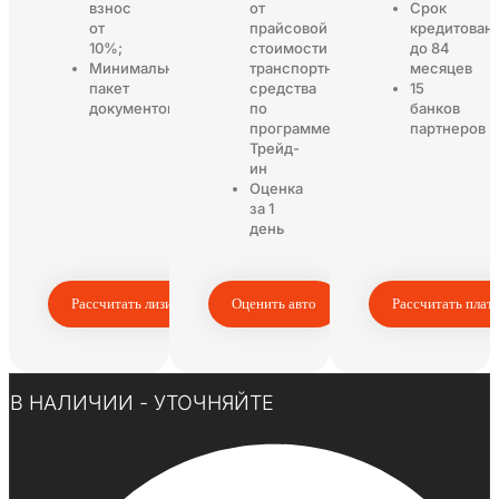
взнос
от
Срок
от
прайсовой
кредитован
10%;
стоимости
до 84
Минимальный
транспортного
месяцев
пакет
средства
15
документов
по
банков
программе
партнеров
Трейд-
ин
Оценка
за 1
день
Рассчитать лизинг
Оценить авто
Рассчитать плат
Нажмите здесь
В НАЛИЧИИ - УТОЧНЯЙТЕ