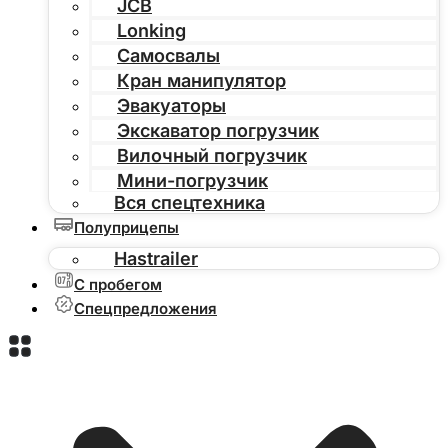
JCB
Lonking
Самосвалы
Кран манипулятор
Эвакуаторы
Экскаватор погрузчик
Вилочный погрузчик
Мини-погрузчик
Вся спецтехника
Полуприцепы
Hastrailer
С пробегом
Спецпредложения