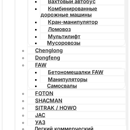
Вахтовый автобус
Комбинированные
дорожные машины
Кран-манипулятор
Ломовоз
Мультилифт
Мусоровозы
Chenglong
Dongfeng
FAW
Бетономешалки FAW
Манипуляторы
Самосвалы
FOTON
SHACMAN
SITRAK / HOWO
JAC
УАЗ
Легкий коммерческий