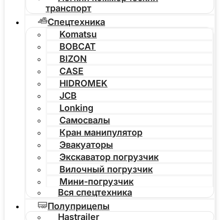
транспорт
Спецтехника
Komatsu
BOBCAT
BIZON
CASE
HIDROMEK
JCB
Lonking
Самосвалы
Кран манипулятор
Эвакуаторы
Экскаватор погрузчик
Вилочный погрузчик
Мини-погрузчик
Вся спецтехника
Полуприцепы
Hastrailer