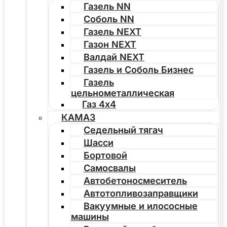
Газель NN
Соболь NN
Газель NEXT
Газон NEXT
Валдай NEXT
Газель и Соболь Бизнес
Газель
цельнометаллическая
Газ 4х4
КАМАЗ
Седельный тягач
Шасси
Бортовой
Самосвалы
Автобетоносмеситель
Автотопливозаправщики
Вакуумные и илососные
машины