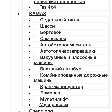
цельнометаллическая
Газ 4х4
КАМАЗ
Седельный тягач
Шасси
Бортовой
Самосвалы
Автобетоносмеситель
Автотопливозаправщики
Вакуумные и илососные
машины
Вахтовый автобус
Комбинированные дорожные
машины
Кран-манипулятор
Ломовоз
Мультилифт
Мусоровозы
Chenglong