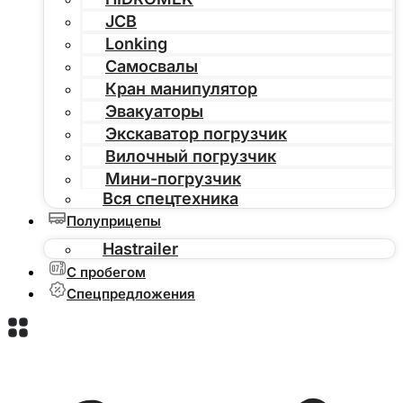
JCB
Lonking
Самосвалы
Кран манипулятор
Эвакуаторы
Экскаватор погрузчик
Вилочный погрузчик
Мини-погрузчик
Вся спецтехника
Полуприцепы
Hastrailer
С пробегом
Спецпредложения