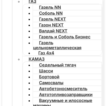
ГАЗ
Газель NN
Соболь NN
Газель NEXT
Газон NEXT
Валдай NEXT
Газель и Соболь Бизнес
Газель
цельнометаллическая
Газ 4х4
КАМАЗ
Седельный тягач
Шасси
Бортовой
Самосвалы
Автобетоносмеситель
Автотопливозаправщики
Вакуумные и илососные
машины