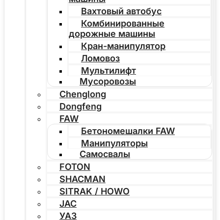
Вахтовый автобус
Комбинированные
дорожные машины
Кран-манипулятор
Ломовоз
Мультилифт
Мусоровозы
Chenglong
Dongfeng
FAW
Бетономешалки FAW
Манипуляторы
Самосвалы
FOTON
SHACMAN
SITRAK / HOWO
JAC
УАЗ