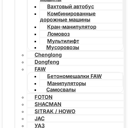
Вахтовый автобус
Комбинированные
дорожные машины
Кран-манипулятор
Ломовоз
Мультилифт
Мусоровозы
Chenglong
Dongfeng
FAW
Бетономешалки FAW
Манипуляторы
Самосвалы
FOTON
SHACMAN
SITRAK / HOWO
JAC
УАЗ