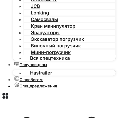
JCB
Lonking
Самосвалы
Кран манипулятор
Эвакуаторы
Экскаватор погрузчик
Вилочный погрузчик
Мини-погрузчик
Вся спецтехника
Полуприцепы
Hastrailer
С пробегом
Спецпредложения