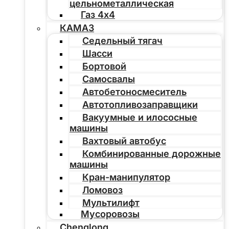
цельнометаллическая
Газ 4х4
КАМАЗ
Седельный тягач
Шасси
Бортовой
Самосвалы
Автобетоносмеситель
Автотопливозаправщики
Вакуумные и илососные
машины
Вахтовый автобус
Комбинированные дорожные
машины
Кран-манипулятор
Ломовоз
Мультилифт
Мусоровозы
Chenglong