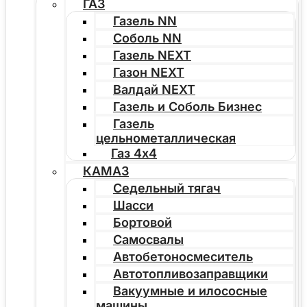
ГАЗ
Газель NN
Соболь NN
Газель NEXT
Газон NEXT
Валдай NEXT
Газель и Соболь Бизнес
Газель
цельнометаллическая
Газ 4х4
КАМАЗ
Седельный тягач
Шасси
Бортовой
Самосвалы
Автобетоносмеситель
Автотопливозаправщики
Вакуумные и илососные
машины