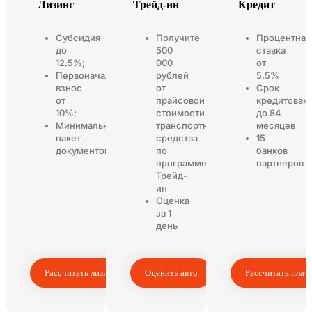
Лизинг
Трейд-ин
Кредит
Субсидия
Получите
Процентная
до
500
ставка
12.5%;
000
от
Первоначальный
рублей
5.5%
взнос
от
Срок
от
прайсовой
кредитован
10%;
стоимости
до 84
Минимальный
транспортного
месяцев
пакет
средства
15
документов
по
банков
программе
партнеров
Трейд-
ин
Оценка
за 1
день
Рассчитать лизинг
Оценить авто
Рассчитать плат