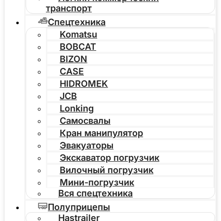
транспорт
Спецтехника
Komatsu
BOBCAT
BIZON
CASE
HIDROMEK
JCB
Lonking
Самосвалы
Кран манипулятор
Эвакуаторы
Экскаватор погрузчик
Вилочный погрузчик
Мини-погрузчик
Вся спецтехника
Полуприцепы
Hastrailer