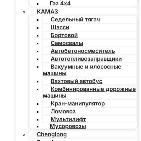
Газ 4х4
КАМАЗ
Седельный тягач
Шасси
Бортовой
Самосвалы
Автобетоносмеситель
Автотопливозаправщики
Вакуумные и илососные
машины
Вахтовый автобус
Комбинированные дорожные
машины
Кран-манипулятор
Ломовоз
Мультилифт
Мусоровозы
Chenglong