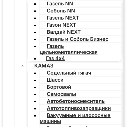
Газель NN
Соболь NN
Газель NEXT
Газон NEXT
Валдай NEXT
Газель и Соболь Бизнес
Газель
цельнометаллическая
Газ 4х4
КАМАЗ
Седельный тягач
Шасси
Бортовой
Самосвалы
Автобетоносмеситель
Автотопливозаправщики
Вакуумные и илососные
машины