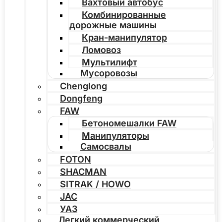
Вахтовый автобус
Комбинированные
дорожные машины
Кран-манипулятор
Ломовоз
Мультилифт
Мусоровозы
Chenglong
Dongfeng
FAW
Бетономешалки FAW
Манипуляторы
Самосвалы
FOTON
SHACMAN
SITRAK / HOWO
JAC
УАЗ
Легкий коммерческий