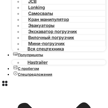
JCB
Lonking
Самосвалы
Кран манипулятор
Эвакуаторы
Экскаватор погрузчик
Вилочный погрузчик
Мини-погрузчик
Вся спецтехника
Полуприцепы
Hastrailer
С пробегом
Спецпредложения