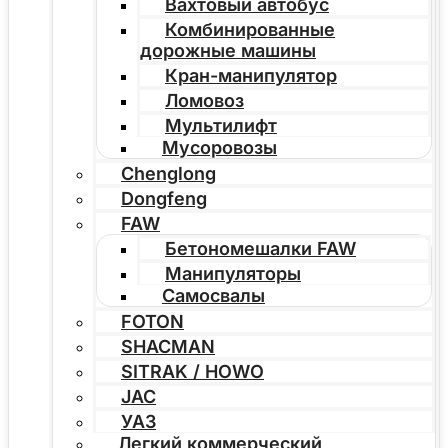
Вахтовый автобус
Комбинированные
дорожные машины
Кран-манипулятор
Ломовоз
Мультилифт
Мусоровозы
Chenglong
Dongfeng
FAW
Бетономешалки FAW
Манипуляторы
Самосвалы
FOTON
SHACMAN
SITRAK / HOWO
JAC
УАЗ
Легкий коммерческий