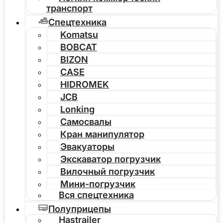
транспорт
Спецтехника
Komatsu
BOBCAT
BIZON
CASE
HIDROMEK
JCB
Lonking
Самосвалы
Кран манипулятор
Эвакуаторы
Экскаватор погрузчик
Вилочный погрузчик
Мини-погрузчик
Вся спецтехника
Полуприцепы
Hastrailer