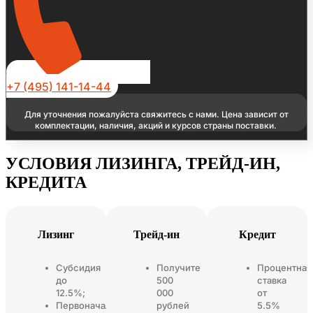
+7 (495) 141-14-44
Для уточнения пожалуйста свяжитесь с нами. Цена зависит от
комплектации, наличия, акций и курсов страны поставки.
УСЛОВИЯ ЛИЗИНГА, ТРЕЙД-ИН,
КРЕДИТА
Лизинг
Трейд-ин
Кредит
Субсидия
Получите
Процентная
до
500
ставка
12.5%;
000
от
Первоначальный
рублей
5.5%