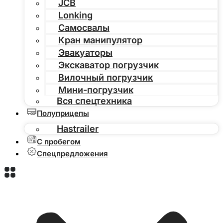
JCB
Lonking
Самосвалы
Кран манипулятор
Эвакуаторы
Экскаватор погрузчик
Вилочный погрузчик
Мини-погрузчик
Вся спецтехника
Полуприцепы
Hastrailer
С пробегом
Спецпредложения