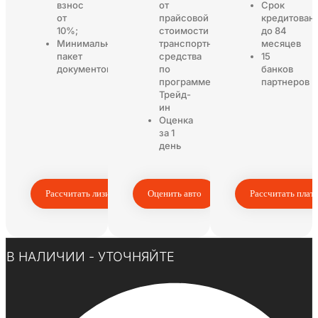
взнос
от
Срок
от
прайсовой
кредитован
10%;
стоимости
до 84
Минимальный
транспортного
месяцев
пакет
средства
15
документов
по
банков
программе
партнеров
Трейд-
ин
Оценка
за 1
день
Рассчитать лизинг
Оценить авто
Рассчитать плат
Нажмите здесь
В НАЛИЧИИ - УТОЧНЯЙТЕ