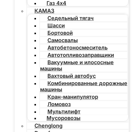
Газ 4х4
КАМАЗ
Седельный тягач
Шасси
Бортовой
Самосвалы
Автобетоносмеситель
Автотопливозаправщики
Вакуумные и илососные
машины
Вахтовый автобус
Комбинированные дорожные
машины
Кран-манипулятор
Ломовоз
Мультилифт
Мусоровозы
Chenglong