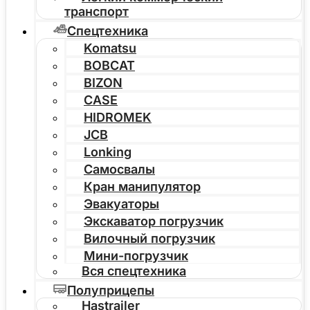
транспорт
Спецтехника
Komatsu
BOBCAT
BIZON
CASE
HIDROMEK
JCB
Lonking
Самосвалы
Кран манипулятор
Эвакуаторы
Экскаватор погрузчик
Вилочный погрузчик
Мини-погрузчик
Вся спецтехника
Полуприцепы
Hastrailer