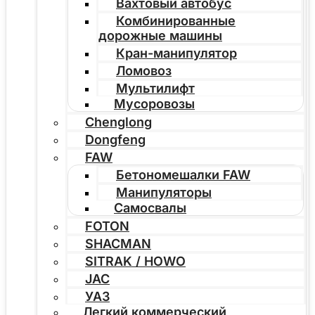
Вахтовый автобус
Комбинированные
дорожные машины
Кран-манипулятор
Ломовоз
Мультилифт
Мусоровозы
Chenglong
Dongfeng
FAW
Бетономешалки FAW
Манипуляторы
Самосвалы
FOTON
SHACMAN
SITRAK / HOWO
JAC
УАЗ
Легкий коммерческий