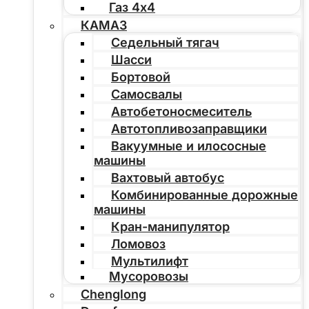
Газ 4х4
КАМАЗ
Седельный тягач
Шасси
Бортовой
Самосвалы
Автобетоносмеситель
Автотопливозаправщики
Вакуумные и илососные
машины
Вахтовый автобус
Комбинированные дорожные
машины
Кран-манипулятор
Ломовоз
Мультилифт
Мусоровозы
Chenglong