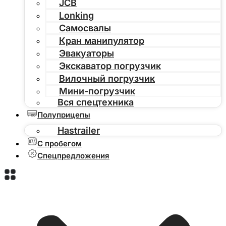
JCB
Lonking
Самосвалы
Кран манипулятор
Эвакуаторы
Экскаватор погрузчик
Вилочный погрузчик
Мини-погрузчик
Вся спецтехника
Полуприцепы
Hastrailer
С пробегом
Спецпредложения