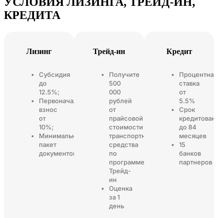
УСЛОВИЯ ЛИЗИНГА, ТРЕЙД-ИН,
КРЕДИТА
Лизинг
Трейд-ин
Кредит
Субсидия
Получите
Процентная
до
500
ставка
12.5%;
000
от
Первоначальный
рублей
5.5%
взнос
от
Срок
от
прайсовой
кредитован
10%;
стоимости
до 84
Минимальный
транспортного
месяцев
пакет
средства
15
документов
по
банков
программе
партнеров
Трейд-
ин
Оценка
за 1
день