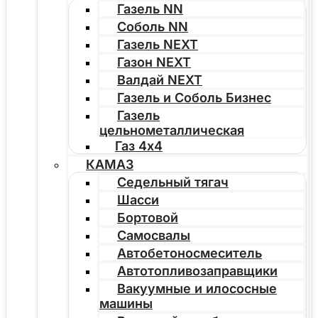
Газель NN
Соболь NN
Газель NEXT
Газон NEXT
Валдай NEXT
Газель и Соболь Бизнес
Газель
цельнометаллическая
Газ 4х4
КАМАЗ
Седельный тягач
Шасси
Бортовой
Самосвалы
Автобетоносмеситель
Автотопливозаправщики
Вакуумные и илососные
машины