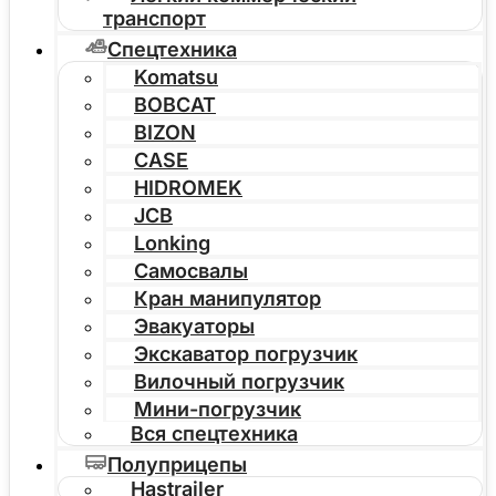
транспорт
Спецтехника
Komatsu
BOBCAT
BIZON
CASE
HIDROMEK
JCB
Lonking
Самосвалы
Кран манипулятор
Эвакуаторы
Экскаватор погрузчик
Вилочный погрузчик
Мини-погрузчик
Вся спецтехника
Полуприцепы
Hastrailer