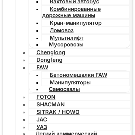
Вахтовый автобус
Комбинированные
дорожные машины
Кран-манипулятор
Ломовоз
Мультилифт
Мусоровозы
Chenglong
Dongfeng
FAW
Бетономешалки FAW
Манипуляторы
Самосвалы
FOTON
SHACMAN
SITRAK / HOWO
JAC
УАЗ
Легкий коммерческий