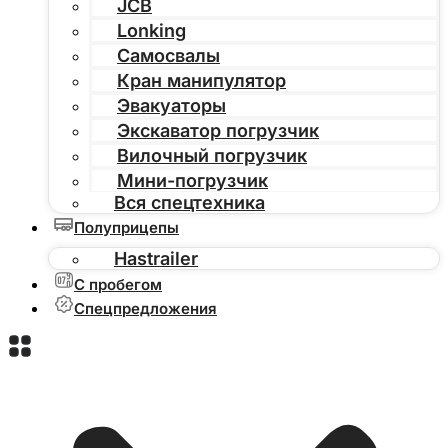
JCB
Lonking
Самосвалы
Кран манипулятор
Эвакуаторы
Экскаватор погрузчик
Вилочный погрузчик
Мини-погрузчик
Вся спецтехника
Полуприцепы
Hastrailer
С пробегом
Спецпредложения