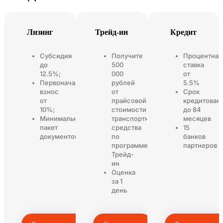
Лизинг
Трейд-ин
Кредит
Субсидия
Получите
Процентная
до
500
ставка
12.5%;
000
от
Первоначальный
рублей
5.5%
взнос
от
Срок
от
прайсовой
кредитован
10%;
стоимости
до 84
Минимальный
транспортного
месяцев
пакет
средства
15
документов
по
банков
программе
партнеров
Трейд-
ин
Оценка
за 1
день