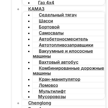
Газ 4х4
КАМАЗ
Седельный тягач
Шасси
Бортовой
Самосвалы
Автобетоносмеситель
Автотопливозаправщики
Вакуумные и илососные
машины
Вахтовый автобус
Комбинированные дорожные
машины
Кран-манипулятор
Ломовоз
Мультилифт
Мусоровозы
Chenglong