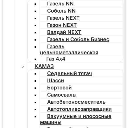
Газель NN
Соболь NN
Газель NEXT
Газон NEXT
Валдай NEXT
Газель и Соболь Бизнес
Газель
цельнометаллическая
Газ 4х4
КАМАЗ
Седельный тягач
Шасси
Бортовой
Самосвалы
Автобетоносмеситель
Автотопливозаправщики
Вакуумные и илососные
машины