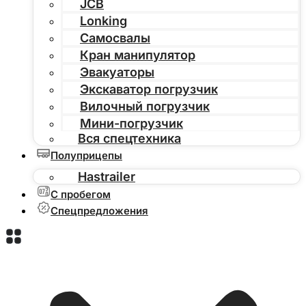
JCB
Lonking
Самосвалы
Кран манипулятор
Эвакуаторы
Экскаватор погрузчик
Вилочный погрузчик
Мини-погрузчик
Вся спецтехника
Полуприцепы
Hastrailer
С пробегом
Спецпредложения