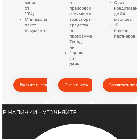
взнос
от
Срок
от
прайсовой
кредитован
10%;
стоимости
до 84
Минимальный
транспортного
месяцев
пакет
средства
15
документов
по
банков
программе
партнеров
Трейд-
ин
Оценка
за 1
день
Рассчитать лизинг
Оценить авто
Рассчитать плат
Нажмите здесь
В НАЛИЧИИ - УТОЧНЯЙТЕ