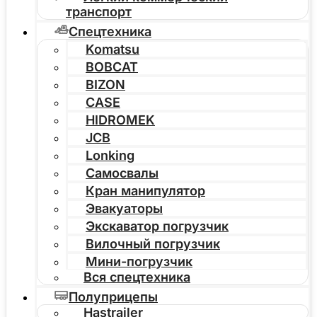
транспорт
Спецтехника
Komatsu
BOBCAT
BIZON
CASE
HIDROMEK
JCB
Lonking
Самосвалы
Кран манипулятор
Эвакуаторы
Экскаватор погрузчик
Вилочный погрузчик
Мини-погрузчик
Вся спецтехника
Полуприцепы
Hastrailer