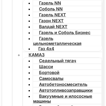
Газель NN
Соболь NN
Газель NEXT
Газон NEXT
Валдай NEXT
Газель и Соболь Бизнес
Газель
цельнометаллическая
Газ 4х4
КАМАЗ
Седельный тягач
Шасси
Бортовой
Самосвалы
Автобетоносмеситель
Автотопливозаправщики
Вакуумные и илососные
машины