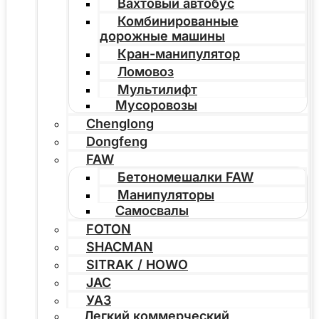
Вахтовый автобус
Комбинированные
дорожные машины
Кран-манипулятор
Ломовоз
Мультилифт
Мусоровозы
Chenglong
Dongfeng
FAW
Бетономешалки FAW
Манипуляторы
Самосвалы
FOTON
SHACMAN
SITRAK / HOWO
JAC
УАЗ
Легкий коммерческий