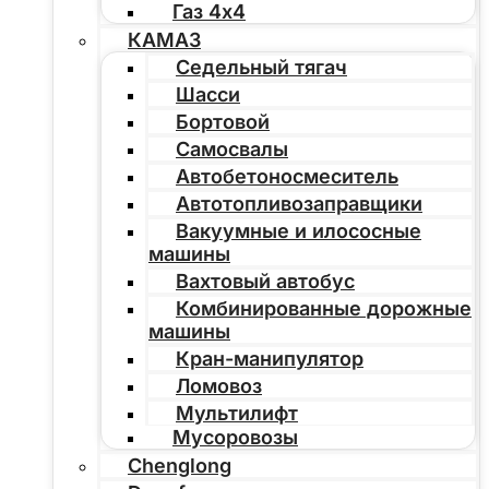
Газ 4х4
КАМАЗ
Седельный тягач
Шасси
Бортовой
Самосвалы
Автобетоносмеситель
Автотопливозаправщики
Вакуумные и илососные
машины
Вахтовый автобус
Комбинированные дорожные
машины
Кран-манипулятор
Ломовоз
Мультилифт
Мусоровозы
Chenglong