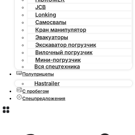
JCB
Lonking
Самосвалы
Кран манипулятор
Эвакуаторы
Экскаватор погрузчик
Вилочный погрузчик
Мини-погрузчик
Вся спецтехника
Полуприцепы
Hastrailer
С пробегом
Спецпредложения