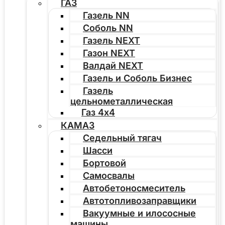
ГАЗ
Газель NN
Соболь NN
Газель NEXT
Газон NEXT
Валдай NEXT
Газель и Соболь Бизнес
Газель
цельнометаллическая
Газ 4х4
КАМАЗ
Седельный тягач
Шасси
Бортовой
Самосвалы
Автобетоносмеситель
Автотопливозаправщики
Вакуумные и илососные
машины