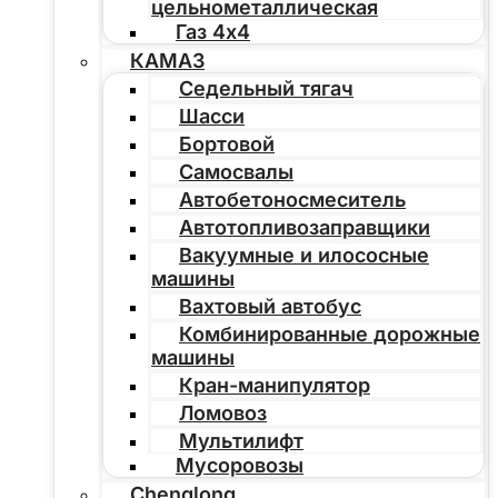
цельнометаллическая
Газ 4х4
КАМАЗ
Седельный тягач
Шасси
Бортовой
Самосвалы
Автобетоносмеситель
Автотопливозаправщики
Вакуумные и илососные
машины
Вахтовый автобус
Комбинированные дорожные
машины
Кран-манипулятор
Ломовоз
Мультилифт
Мусоровозы
Chenglong