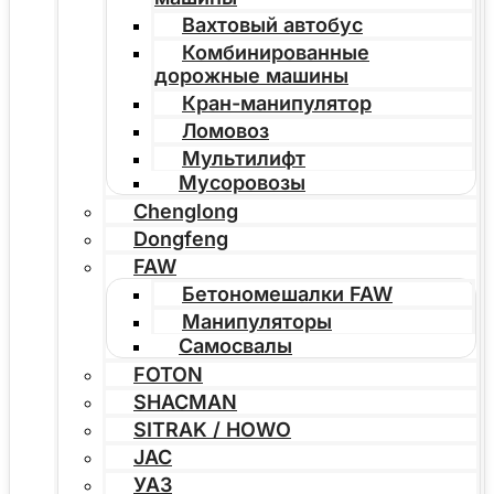
Вахтовый автобус
Комбинированные
дорожные машины
Кран-манипулятор
Ломовоз
Мультилифт
Мусоровозы
Chenglong
Dongfeng
FAW
Бетономешалки FAW
Манипуляторы
Самосвалы
FOTON
SHACMAN
SITRAK / HOWO
JAC
УАЗ