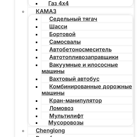
Газ 4х4
КАМАЗ
Седельный тягач
Шасси
Бортовой
Самосвалы
Автобетоносмеситель
Автотопливозаправщики
Вакуумные и илососные
машины
Вахтовый автобус
Комбинированные дорожные
машины
Кран-манипулятор
Ломовоз
Мультилифт
Мусоровозы
Chenglong