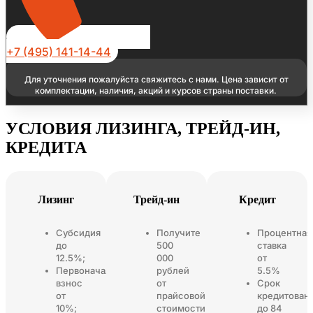
+7 (495) 141-14-44
Для уточнения пожалуйста свяжитесь с нами. Цена зависит от
комплектации, наличия, акций и курсов страны поставки.
УСЛОВИЯ ЛИЗИНГА, ТРЕЙД-ИН,
КРЕДИТА
Лизинг
Трейд-ин
Кредит
Субсидия
Получите
Процентная
до
500
ставка
12.5%;
000
от
Первоначальный
рублей
5.5%
взнос
от
Срок
от
прайсовой
кредитован
10%;
стоимости
до 84