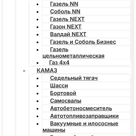
Газель NN
Соболь NN
Газель NEXT
Газон NEXT
Валдай NEXT
Газель и Соболь Бизнес
Газель
цельнометаллическая
Газ 4х4
КАМАЗ
Седельный тягач
Шасси
Бортовой
Самосвалы
Автобетоносмеситель
Автотопливозаправщики
Вакуумные и илососные
машины