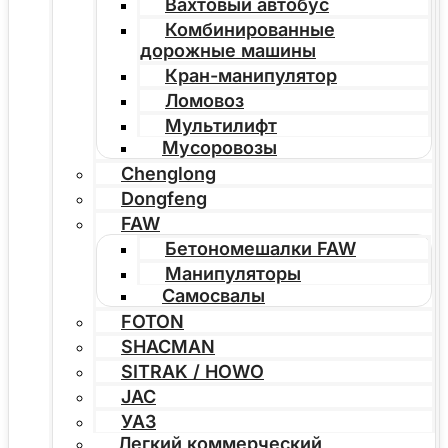
Вахтовый автобус
Комбинированные
дорожные машины
Кран-манипулятор
Ломовоз
Мультилифт
Мусоровозы
Chenglong
Dongfeng
FAW
Бетономешалки FAW
Манипуляторы
Самосвалы
FOTON
SHACMAN
SITRAK / HOWO
JAC
УАЗ
Легкий коммерческий