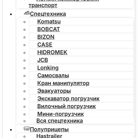
транспорт
Спецтехника
Komatsu
BOBCAT
BIZON
CASE
HIDROMEK
JCB
Lonking
Самосвалы
Кран манипулятор
Эвакуаторы
Экскаватор погрузчик
Вилочный погрузчик
Мини-погрузчик
Вся спецтехника
Полуприцепы
Hastrailer