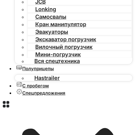
JCB
Lonking
Самосвалы
Кран манипулятор
Эвакуаторы
Экскаватор погрузчик
Вилочный погрузчик
Мини-погрузчик
Вся спецтехника
Полуприцепы
Hastrailer
С пробегом
Спецпредложения