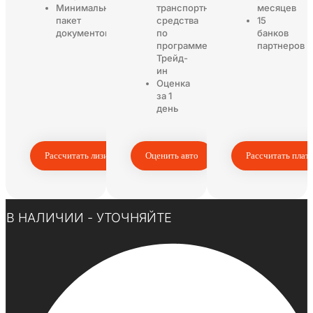
Минимальный
транспортного
месяцев
пакет
средства
15
документов
по
банков
программе
партнеров
Трейд-
ин
Оценка
за 1
день
Рассчитать лизинг
Оценить авто
Рассчитать плат
Нажмите здесь
В НАЛИЧИИ - УТОЧНЯЙТЕ