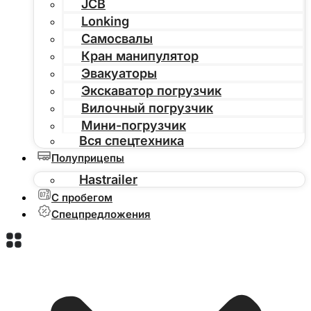
JCB
Lonking
Самосвалы
Кран манипулятор
Эвакуаторы
Экскаватор погрузчик
Вилочный погрузчик
Мини-погрузчик
Вся спецтехника
Полуприцепы
Hastrailer
С пробегом
Спецпредложения