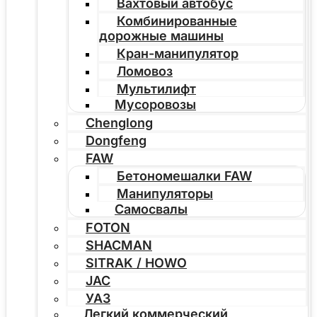
Вахтовый автобус
Комбинированные
дорожные машины
Кран-манипулятор
Ломовоз
Мультилифт
Мусоровозы
Chenglong
Dongfeng
FAW
Бетономешалки FAW
Манипуляторы
Самосвалы
FOTON
SHACMAN
SITRAK / HOWO
JAC
УАЗ
Легкий коммерческий