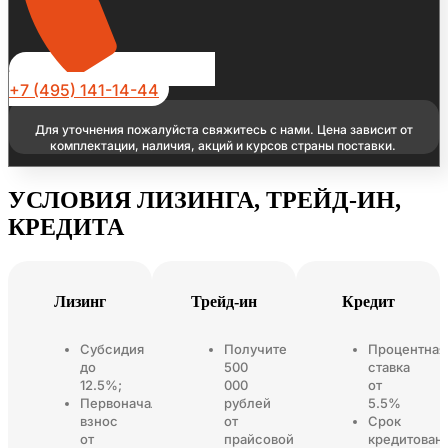
+7 (495) 141-14-44
Для уточнения пожалуйста свяжитесь с нами. Цена зависит от
комплектации, наличия, акций и курсов страны поставки.
УСЛОВИЯ ЛИЗИНГА, ТРЕЙД-ИН,
КРЕДИТА
Лизинг
Трейд-ин
Кредит
Субсидия
Получите
Процентная
до
500
ставка
12.5%;
000
от
Первоначальный
рублей
5.5%
взнос
от
Срок
от
прайсовой
кредитован