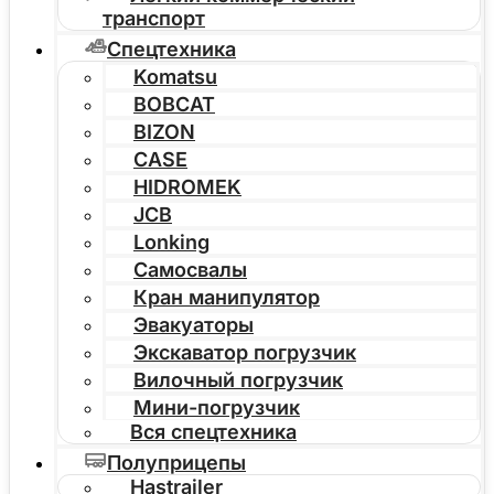
транспорт
Спецтехника
Komatsu
BOBCAT
BIZON
CASE
HIDROMEK
JCB
Lonking
Самосвалы
Кран манипулятор
Эвакуаторы
Экскаватор погрузчик
Вилочный погрузчик
Мини-погрузчик
Вся спецтехника
Полуприцепы
Hastrailer