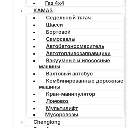
Газ 4х4
КАМАЗ
Седельный тягач
Шасси
Бортовой
Самосвалы
Автобетоносмеситель
Автотопливозаправщики
Вакуумные и илососные
машины
Вахтовый автобус
Комбинированные дорожные
машины
Кран-манипулятор
Ломовоз
Мультилифт
Мусоровозы
Chenglong