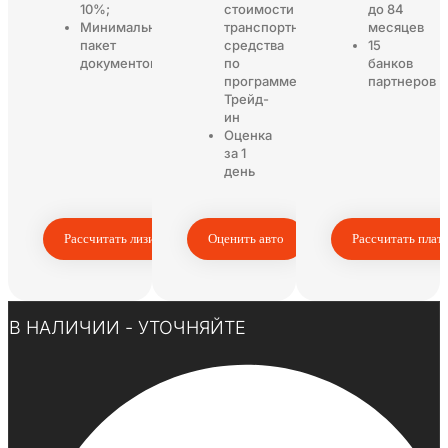
10%;
стоимости
до 84
Минимальный
транспортного
месяцев
пакет
средства
15
документов
по
банков
программе
партнеров
Трейд-
ин
Оценка
за 1
день
Рассчитать лизинг
Оценить авто
Рассчитать плат
Нажмите здесь
В НАЛИЧИИ - УТОЧНЯЙТЕ