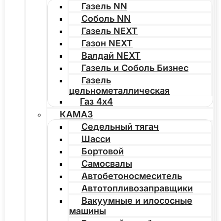
Газель NN
Соболь NN
Газель NEXT
Газон NEXT
Валдай NEXT
Газель и Соболь Бизнес
Газель
цельнометаллическая
Газ 4х4
КАМАЗ
Седельный тягач
Шасси
Бортовой
Самосвалы
Автобетоносмеситель
Автотопливозаправщики
Вакуумные и илососные
машины