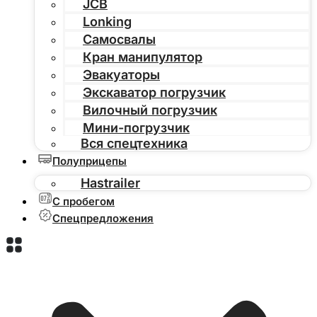
JCB
Lonking
Самосвалы
Кран манипулятор
Эвакуаторы
Экскаватор погрузчик
Вилочный погрузчик
Мини-погрузчик
Вся спецтехника
Полуприцепы
Hastrailer
С пробегом
Спецпредложения