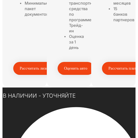
Минимальный
транспортного
месяцев
пакет
средства
15
документов
по
банков
программе
партнеров
Трейд-
ин
Оценка
за 1
день
Рассчитать лизинг
Оценить авто
Рассчитать плат
Нажмите здесь
В НАЛИЧИИ - УТОЧНЯЙТЕ