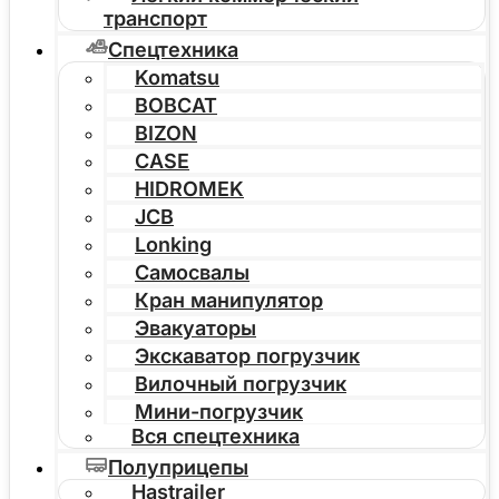
транспорт
Спецтехника
Komatsu
BOBCAT
BIZON
CASE
HIDROMEK
JCB
Lonking
Самосвалы
Кран манипулятор
Эвакуаторы
Экскаватор погрузчик
Вилочный погрузчик
Мини-погрузчик
Вся спецтехника
Полуприцепы
Hastrailer