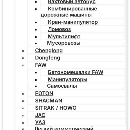
Вахтовый автобус
Комбинированные
дорожные машины
Кран-манипулятор
Ломовоз
Мультилифт
Мусоровозы
Chenglong
Dongfeng
FAW
Бетономешалки FAW
Манипуляторы
Самосвалы
FOTON
SHACMAN
SITRAK / HOWO
JAC
УАЗ
Легкий коммерческий