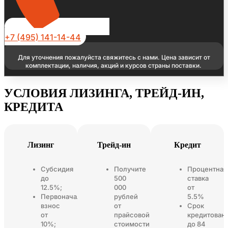
+7 (495) 141-14-44
Для уточнения пожалуйста свяжитесь с нами. Цена зависит от
комплектации, наличия, акций и курсов страны поставки.
УСЛОВИЯ ЛИЗИНГА, ТРЕЙД-ИН,
КРЕДИТА
Лизинг
Трейд-ин
Кредит
Субсидия
Получите
Процентная
до
500
ставка
12.5%;
000
от
Первоначальный
рублей
5.5%
взнос
от
Срок
от
прайсовой
кредитован
10%;
стоимости
до 84