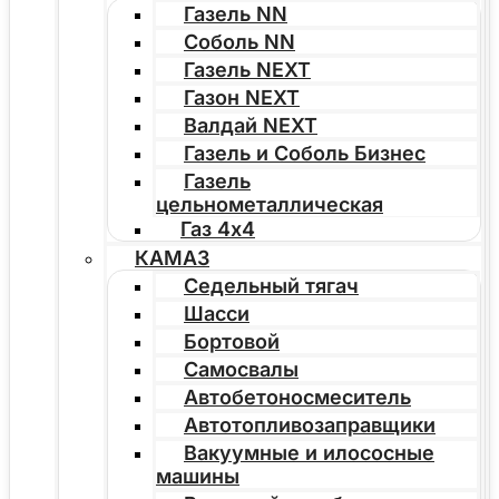
Газель NN
Соболь NN
Газель NEXT
Газон NEXT
Валдай NEXT
Газель и Соболь Бизнес
Газель
цельнометаллическая
Газ 4х4
КАМАЗ
Седельный тягач
Шасси
Бортовой
Самосвалы
Автобетоносмеситель
Автотопливозаправщики
Вакуумные и илососные
машины