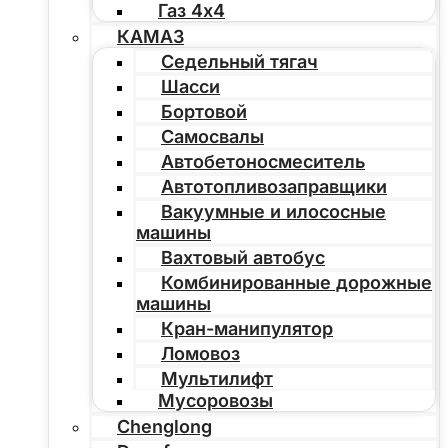
Газ 4х4
КАМАЗ
Седельный тягач
Шасси
Бортовой
Самосвалы
Автобетоносмеситель
Автотопливозаправщики
Вакуумные и илососные
машины
Вахтовый автобус
Комбинированные дорожные
машины
Кран-манипулятор
Ломовоз
Мультилифт
Мусоровозы
Chenglong