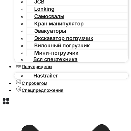
JCB
Lonking
Самосвалы
Кран манипулятор
Эвакуаторы
Экскаватор погрузчик
Вилочный погрузчик
Мини-погрузчик
Вся спецтехника
Полуприцепы
Hastrailer
С пробегом
Спецпредложения