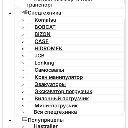
транспорт
Спецтехника
Komatsu
BOBCAT
BIZON
CASE
HIDROMEK
JCB
Lonking
Самосвалы
Кран манипулятор
Эвакуаторы
Экскаватор погрузчик
Вилочный погрузчик
Мини-погрузчик
Вся спецтехника
Полуприцепы
Hastrailer