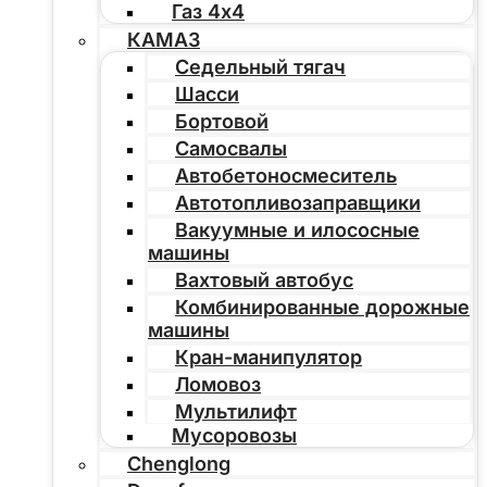
Газ 4х4
КАМАЗ
Седельный тягач
Шасси
Бортовой
Самосвалы
Автобетоносмеситель
Автотопливозаправщики
Вакуумные и илососные
машины
Вахтовый автобус
Комбинированные дорожные
машины
Кран-манипулятор
Ломовоз
Мультилифт
Мусоровозы
Chenglong