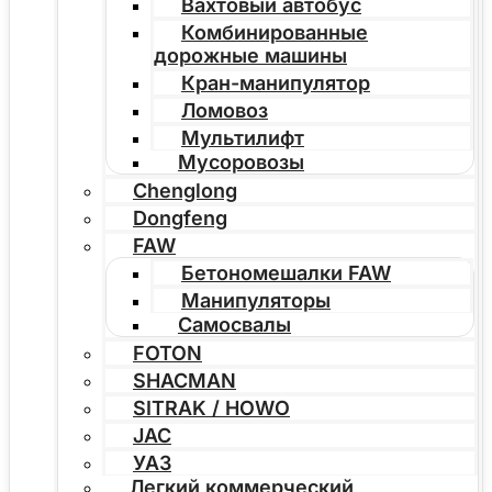
Вахтовый автобус
Комбинированные
дорожные машины
Кран-манипулятор
Ломовоз
Мультилифт
Мусоровозы
Chenglong
Dongfeng
FAW
Бетономешалки FAW
Манипуляторы
Самосвалы
FOTON
SHACMAN
SITRAK / HOWO
JAC
УАЗ
Легкий коммерческий