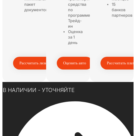
пакет
средства
15
документов
по
банков
программе
партнеров
Трейд-
ин
Оценка
за 1
день
Рассчитать лизинг
Оценить авто
Рассчитать плат
Нажмите здесь
В НАЛИЧИИ - УТОЧНЯЙТЕ