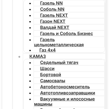
Газель NN
Соболь NN
Газель NEXT
Газон NEXT
Валдай NEXT
Газель и Соболь Бизнес
Газель
цельнометаллическая
Газ 4х4
КАМАЗ
Седельный тягач
Шасси
Бортовой
Самосвалы
Автобетоносмеситель
Автотопливозаправщики
Вакуумные и илососные
машины