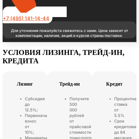
+7 (495) 141-14-44
Для уточнения пожалуйста свяжитесь с нами. Цена зависит от
комплектации, наличия, акций и курсов страны поставки.
УСЛОВИЯ ЛИЗИНГА, ТРЕЙД-ИН,
КРЕДИТА
Лизинг
Трейд-ин
Кредит
Субсидия
Получите
Процентная
до
500
ставка
12.5%;
000
от
Первоначальный
рублей
5.5%
взнос
от
Срок
от
прайсовой
кредитован
10%;
стоимости
до 84
Минимальный
транспортного
месяцев