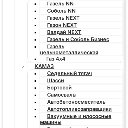
Газель NN
Соболь NN
Газель NEXT
Газон NEXT
Валдай NEXT
Газель и Соболь Бизнес
Газель
цельнометаллическая
Газ 4х4
КАМАЗ
Седельный тягач
Шасси
Бортовой
Самосвалы
Автобетоносмеситель
Автотопливозаправщики
Вакуумные и илососные
машины