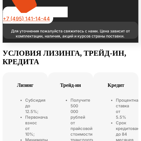
+7 (495) 141-14-44
Для уточнения пожалуйста свяжитесь с нами. Цена зависит от
комплектации, наличия, акций и курсов страны поставки.
УСЛОВИЯ ЛИЗИНГА, ТРЕЙД-ИН,
КРЕДИТА
Лизинг
Трейд-ин
Кредит
Субсидия
Получите
Процентная
до
500
ставка
12.5%;
000
от
Первоначальный
рублей
5.5%
взнос
от
Срок
от
прайсовой
кредитован
10%;
стоимости
до 84
Минимальный
транспортного
месяцев