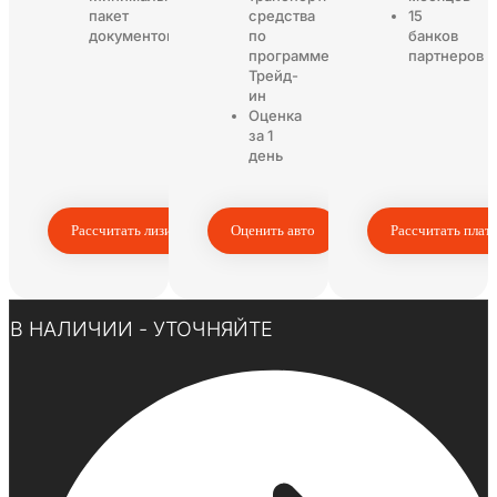
пакет
средства
15
документов
по
банков
программе
партнеров
Трейд-
ин
Оценка
за 1
день
Рассчитать лизинг
Оценить авто
Рассчитать плат
Нажмите здесь
В НАЛИЧИИ - УТОЧНЯЙТЕ