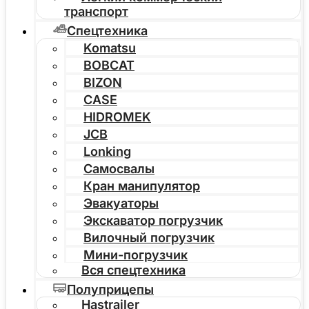
транспорт
Спецтехника
Komatsu
BOBCAT
BIZON
CASE
HIDROMEK
JCB
Lonking
Самосвалы
Кран манипулятор
Эвакуаторы
Экскаватор погрузчик
Вилочный погрузчик
Мини-погрузчик
Вся спецтехника
Полуприцепы
Hastrailer