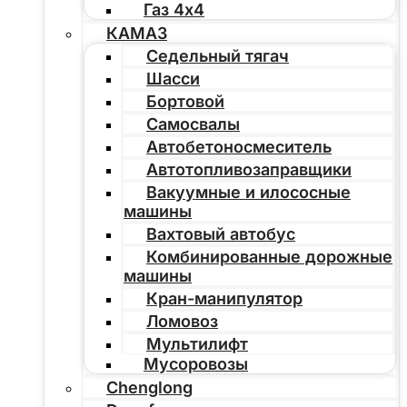
Газ 4х4
КАМАЗ
Седельный тягач
Шасси
Бортовой
Самосвалы
Автобетоносмеситель
Автотопливозаправщики
Вакуумные и илососные
машины
Вахтовый автобус
Комбинированные дорожные
машины
Кран-манипулятор
Ломовоз
Мультилифт
Мусоровозы
Chenglong