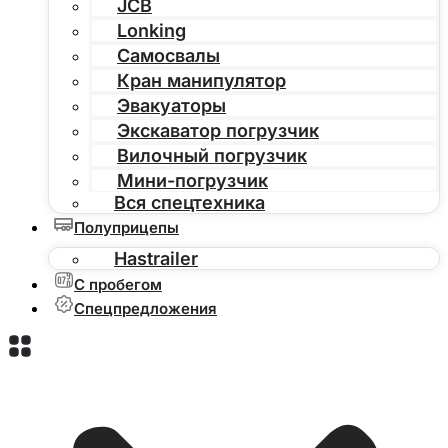
JCB
Lonking
Самосвалы
Кран манипулятор
Эвакуаторы
Экскаватор погрузчик
Вилочный погрузчик
Мини-погрузчик
Вся спецтехника
Полуприцепы
Hastrailer
С пробегом
Спецпредложения