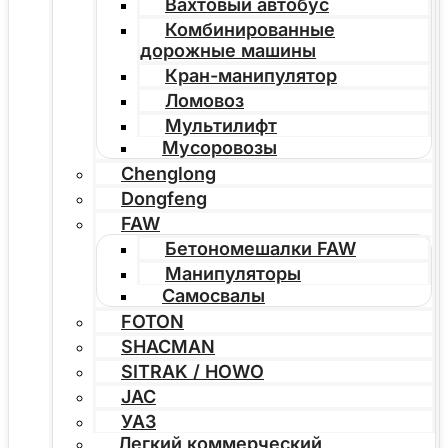
Вахтовый автобус
Комбинированные
дорожные машины
Кран-манипулятор
Ломовоз
Мультилифт
Мусоровозы
Chenglong
Dongfeng
FAW
Бетономешалки FAW
Манипуляторы
Самосвалы
FOTON
SHACMAN
SITRAK / HOWO
JAC
УАЗ
Легкий коммерческий