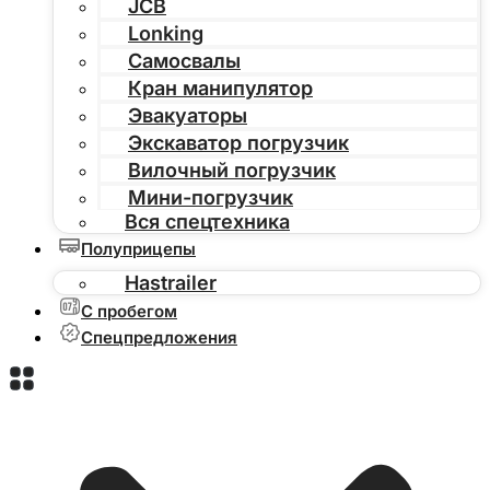
JCB
Lonking
Самосвалы
Кран манипулятор
Эвакуаторы
Экскаватор погрузчик
Вилочный погрузчик
Мини-погрузчик
Вся спецтехника
Полуприцепы
Hastrailer
С пробегом
Спецпредложения