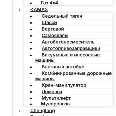
Газ 4х4
КАМАЗ
Седельный тягач
Шасси
Бортовой
Самосвалы
Автобетоносмеситель
Автотопливозаправщики
Вакуумные и илососные
машины
Вахтовый автобус
Комбинированные дорожные
машины
Кран-манипулятор
Ломовоз
Мультилифт
Мусоровозы
Chenglong