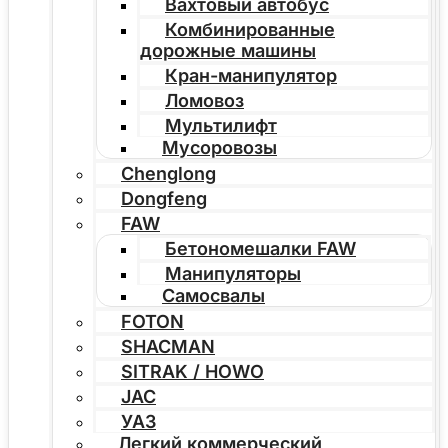
Вахтовый автобус
Комбинированные
дорожные машины
Кран-манипулятор
Ломовоз
Мультилифт
Мусоровозы
Chenglong
Dongfeng
FAW
Бетономешалки FAW
Манипуляторы
Самосвалы
FOTON
SHACMAN
SITRAK / HOWO
JAC
УАЗ
Легкий коммерческий