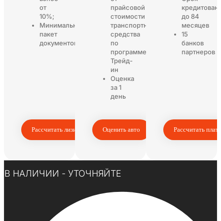
от
прайсовой
кредитован
10%;
стоимости
до 84
Минимальный
транспортного
месяцев
пакет
средства
15
документов
по
банков
программе
партнеров
Трейд-
ин
Оценка
за 1
день
Рассчитать лизинг
Оценить авто
Рассчитать плат
Нажмите здесь
В НАЛИЧИИ - УТОЧНЯЙТЕ