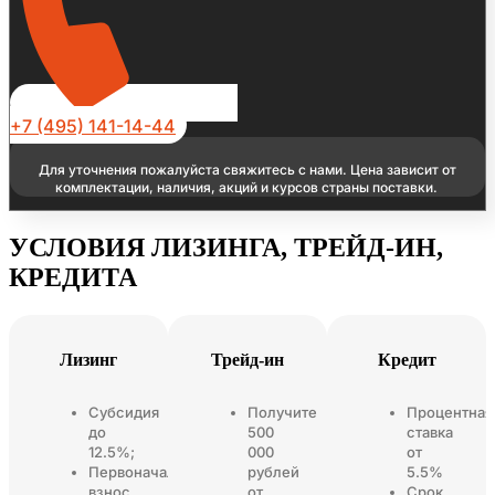
+7 (495) 141-14-44
Для уточнения пожалуйста свяжитесь с нами. Цена зависит от
комплектации, наличия, акций и курсов страны поставки.
УСЛОВИЯ ЛИЗИНГА, ТРЕЙД-ИН,
КРЕДИТА
Лизинг
Трейд-ин
Кредит
Субсидия
Получите
Процентная
до
500
ставка
12.5%;
000
от
Первоначальный
рублей
5.5%
взнос
от
Срок