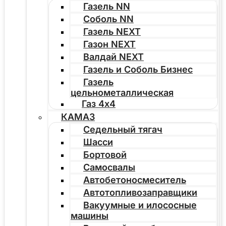
Газель NN
Соболь NN
Газель NEXT
Газон NEXT
Валдай NEXT
Газель и Соболь Бизнес
Газель
цельнометаллическая
Газ 4х4
КАМАЗ
Седельный тягач
Шасси
Бортовой
Самосвалы
Автобетоносмеситель
Автотопливозаправщики
Вакуумные и илососные
машины