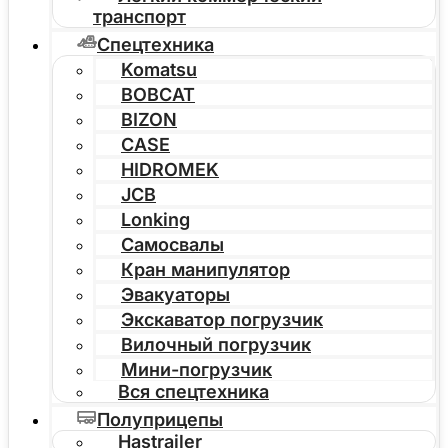
транспорт
Спецтехника
Komatsu
BOBCAT
BIZON
CASE
HIDROMEK
JCB
Lonking
Самосвалы
Кран манипулятор
Эвакуаторы
Экскаватор погрузчик
Вилочный погрузчик
Мини-погрузчик
Вся спецтехника
Полуприцепы
Hastrailer