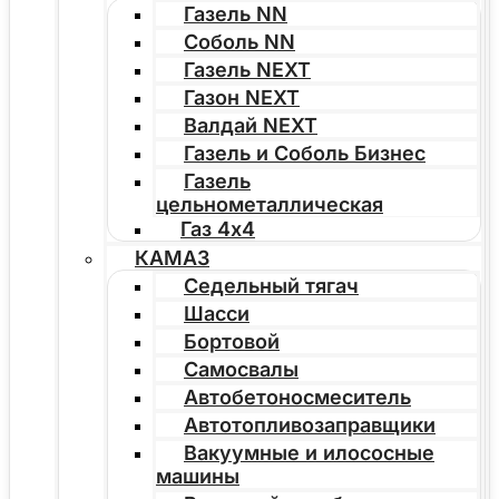
Газель NN
Соболь NN
Газель NEXT
Газон NEXT
Валдай NEXT
Газель и Соболь Бизнес
Газель
цельнометаллическая
Газ 4х4
КАМАЗ
Седельный тягач
Шасси
Бортовой
Самосвалы
Автобетоносмеситель
Автотопливозаправщики
Вакуумные и илососные
машины