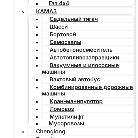
Газ 4х4
КАМАЗ
Седельный тягач
Шасси
Бортовой
Самосвалы
Автобетоносмеситель
Автотопливозаправщики
Вакуумные и илососные
машины
Вахтовый автобус
Комбинированные дорожные
машины
Кран-манипулятор
Ломовоз
Мультилифт
Мусоровозы
Chenglong