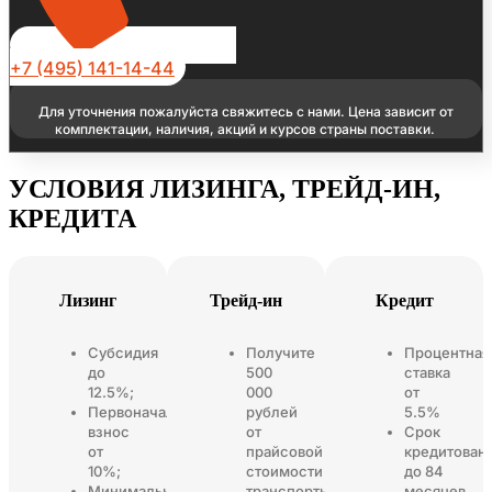
+7 (495) 141-14-44
Для уточнения пожалуйста свяжитесь с нами. Цена зависит от
комплектации, наличия, акций и курсов страны поставки.
УСЛОВИЯ ЛИЗИНГА, ТРЕЙД-ИН,
КРЕДИТА
Лизинг
Трейд-ин
Кредит
Субсидия
Получите
Процентная
до
500
ставка
12.5%;
000
от
Первоначальный
рублей
5.5%
взнос
от
Срок
от
прайсовой
кредитован
10%;
стоимости
до 84
Минимальный
транспортного
месяцев