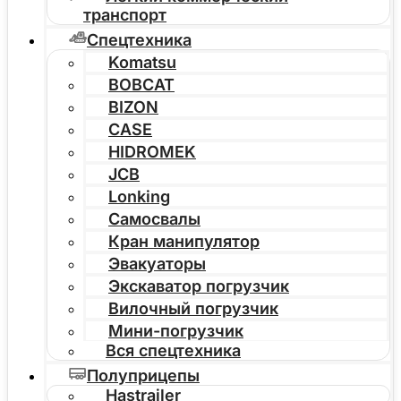
транспорт
Спецтехника
Komatsu
BOBCAT
BIZON
CASE
HIDROMEK
JCB
Lonking
Самосвалы
Кран манипулятор
Эвакуаторы
Экскаватор погрузчик
Вилочный погрузчик
Мини-погрузчик
Вся спецтехника
Полуприцепы
Hastrailer