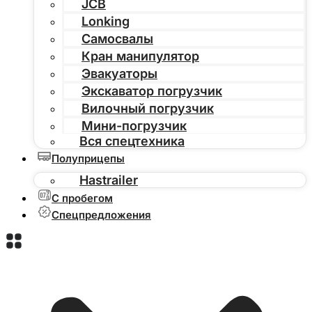
JCB
Lonking
Самосвалы
Кран манипулятор
Эвакуаторы
Экскаватор погрузчик
Вилочный погрузчик
Мини-погрузчик
Вся спецтехника
Полуприцепы
Hastrailer
С пробегом
Спецпредложения