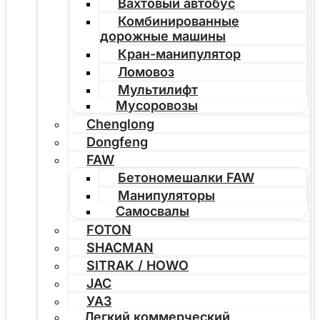
Вахтовый автобус
Комбинированные
дорожные машины
Кран-манипулятор
Ломовоз
Мультилифт
Мусоровозы
Chenglong
Dongfeng
FAW
Бетономешалки FAW
Манипуляторы
Самосвалы
FOTON
SHACMAN
SITRAK / HOWO
JAC
УАЗ
Легкий коммерческий