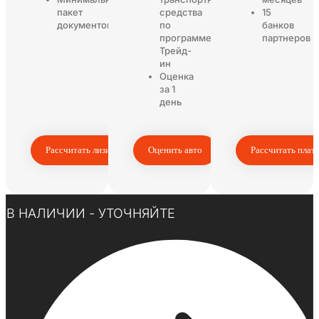
пакет
средства
15
документов
по
банков
программе
партнеров
Трейд-
ин
Оценка
за 1
день
Рассчитать лизинг
Оценить авто
Рассчитать плат
Нажмите здесь
В НАЛИЧИИ - УТОЧНЯЙТЕ