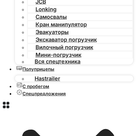
JCB
Lonking
Самосвалы
Кран манипулятор
Эвакуаторы
Экскаватор погрузчик
Вилочный погрузчик
Мини-погрузчик
Вся спецтехника
Полуприцепы
Hastrailer
С пробегом
Спецпредложения