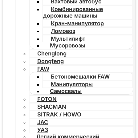
Вахтовый автобус
Комбинированные
дорожные машины
Кран-манипулятор
Ломовоз
Мультилифт
Мусоровозы
Chenglong
Dongfeng
FAW
Бетономешалки FAW
Манипуляторы
Самосвалы
FOTON
SHACMAN
SITRAK / HOWO
JAC
УАЗ
Легкий коммерческий