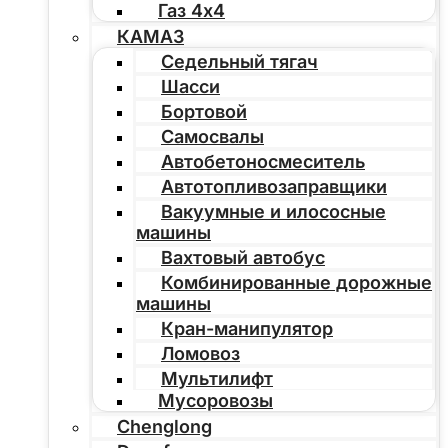
Газ 4х4
КАМАЗ
Седельный тягач
Шасси
Бортовой
Самосвалы
Автобетоносмеситель
Автотопливозаправщики
Вакуумные и илососные
машины
Вахтовый автобус
Комбинированные дорожные
машины
Кран-манипулятор
Ломовоз
Мультилифт
Мусоровозы
Chenglong