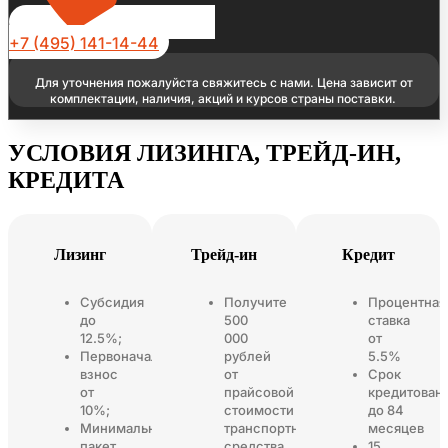
+7 (495) 141-14-44
Для уточнения пожалуйста свяжитесь с нами. Цена зависит от
комплектации, наличия, акций и курсов страны поставки.
УСЛОВИЯ ЛИЗИНГА, ТРЕЙД-ИН,
КРЕДИТА
Лизинг
Трейд-ин
Кредит
Субсидия
Получите
Процентная
до
500
ставка
12.5%;
000
от
Первоначальный
рублей
5.5%
взнос
от
Срок
от
прайсовой
кредитован
10%;
стоимости
до 84
Минимальный
транспортного
месяцев
пакет
средства
15