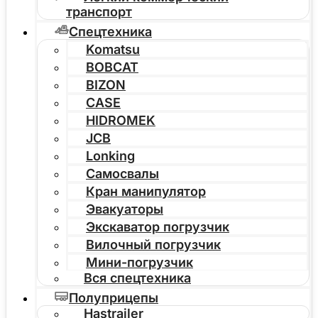
транспорт
Спецтехника
Komatsu
BOBCAT
BIZON
CASE
HIDROMEK
JCB
Lonking
Самосвалы
Кран манипулятор
Эвакуаторы
Экскаватор погрузчик
Вилочный погрузчик
Мини-погрузчик
Вся спецтехника
Полуприцепы
Hastrailer