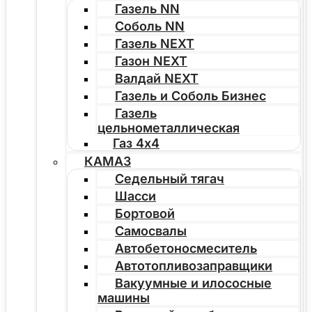
Газель NN
Соболь NN
Газель NEXT
Газон NEXT
Валдай NEXT
Газель и Соболь Бизнес
Газель
цельнометаллическая
Газ 4х4
КАМАЗ
Седельный тягач
Шасси
Бортовой
Самосвалы
Автобетоносмеситель
Автотопливозаправщики
Вакуумные и илососные
машины