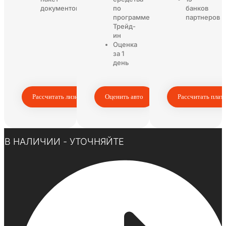
документов
по
банков
программе
партнеров
Трейд-
ин
Оценка
за 1
день
Рассчитать лизинг
Оценить авто
Рассчитать плат
Нажмите здесь
В НАЛИЧИИ - УТОЧНЯЙТЕ