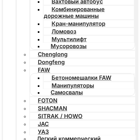
Вахтовый автобус
Комбинированные
дорожные машины
Кран-манипулятор
Ломовоз
Мультилифт
Мусоровозы
Chenglong
Dongfeng
FAW
Бетономешалки FAW
Манипуляторы
Самосвалы
FOTON
SHACMAN
SITRAK / HOWO
JAC
УАЗ
Легкий коммерческий