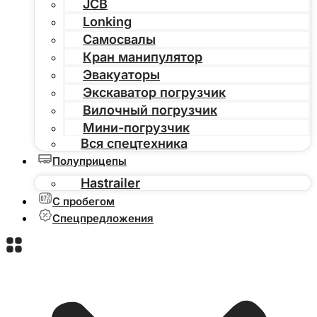
JCB
Lonking
Самосвалы
Кран манипулятор
Эвакуаторы
Экскаватор погрузчик
Вилочный погрузчик
Мини-погрузчик
Вся спецтехника
Полуприцепы
Hastrailer
С пробегом
Спецпредложения