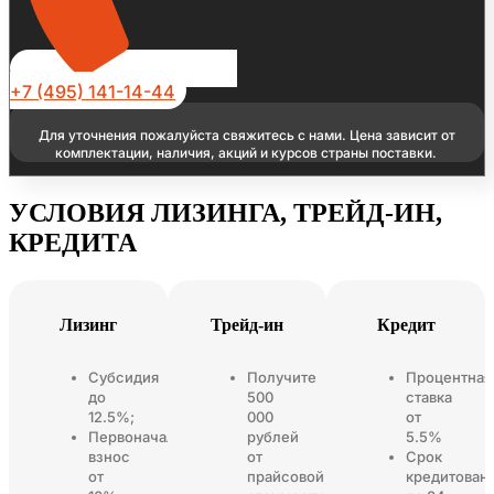
+7 (495) 141-14-44
Для уточнения пожалуйста свяжитесь с нами. Цена зависит от
комплектации, наличия, акций и курсов страны поставки.
УСЛОВИЯ ЛИЗИНГА, ТРЕЙД-ИН,
КРЕДИТА
Лизинг
Трейд-ин
Кредит
Субсидия
Получите
Процентная
до
500
ставка
12.5%;
000
от
Первоначальный
рублей
5.5%
взнос
от
Срок
от
прайсовой
кредитован