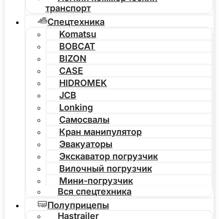
транспорт
Спецтехника
Komatsu
BOBCAT
BIZON
CASE
HIDROMEK
JCB
Lonking
Самосвалы
Кран манипулятор
Эвакуаторы
Экскаватор погрузчик
Вилочный погрузчик
Мини-погрузчик
Вся спецтехника
Полуприцепы
Hastrailer