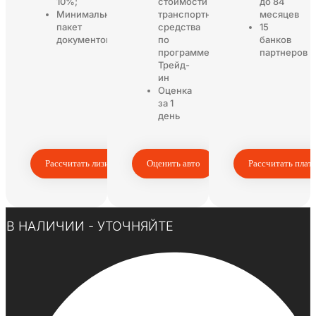
10%;
стоимости
до 84
Минимальный
транспортного
месяцев
пакет
средства
15
документов
по
банков
программе
партнеров
Трейд-
ин
Оценка
за 1
день
Рассчитать лизинг
Оценить авто
Рассчитать плат
Нажмите здесь
В НАЛИЧИИ - УТОЧНЯЙТЕ