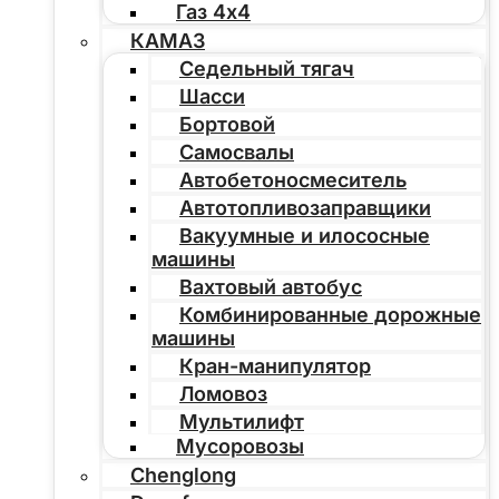
Газ 4х4
КАМАЗ
Седельный тягач
Шасси
Бортовой
Самосвалы
Автобетоносмеситель
Автотопливозаправщики
Вакуумные и илососные
машины
Вахтовый автобус
Комбинированные дорожные
машины
Кран-манипулятор
Ломовоз
Мультилифт
Мусоровозы
Chenglong