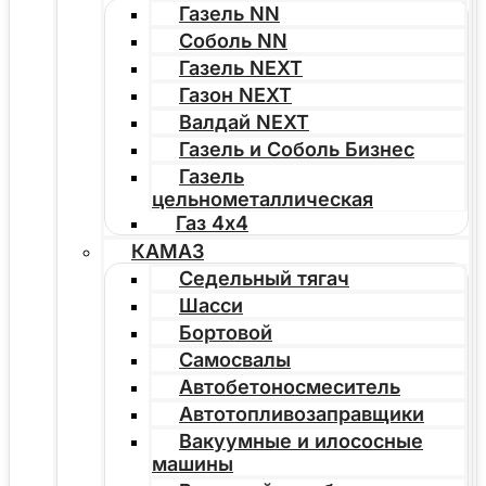
Газель NN
Соболь NN
Газель NEXT
Газон NEXT
Валдай NEXT
Газель и Соболь Бизнес
Газель
цельнометаллическая
Газ 4х4
КАМАЗ
Седельный тягач
Шасси
Бортовой
Самосвалы
Автобетоносмеситель
Автотопливозаправщики
Вакуумные и илососные
машины