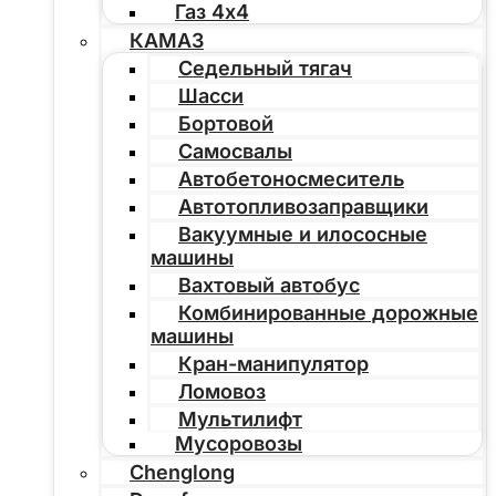
Газ 4х4
КАМАЗ
Седельный тягач
Шасси
Бортовой
Самосвалы
Автобетоносмеситель
Автотопливозаправщики
Вакуумные и илососные
машины
Вахтовый автобус
Комбинированные дорожные
машины
Кран-манипулятор
Ломовоз
Мультилифт
Мусоровозы
Chenglong