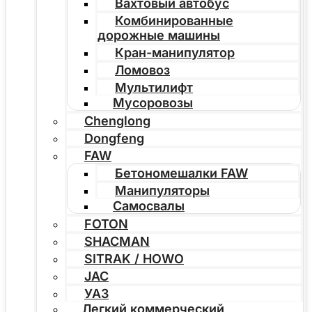
Вахтовый автобус
Комбинированные
дорожные машины
Кран-манипулятор
Ломовоз
Мультилифт
Мусоровозы
Chenglong
Dongfeng
FAW
Бетономешалки FAW
Манипуляторы
Самосвалы
FOTON
SHACMAN
SITRAK / HOWO
JAC
УАЗ
Легкий коммерческий