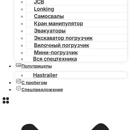
JCB
Lonking
Самосвалы
Кран манипулятор
Эвакуаторы
Экскаватор погрузчик
Вилочный погрузчик
Мини-погрузчик
Вся спецтехника
Полуприцепы
Hastrailer
С пробегом
Спецпредложения