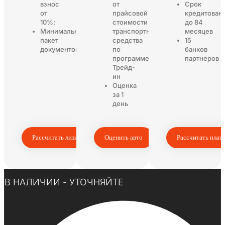
взнос
от
Срок
от
прайсовой
кредитован
10%;
стоимости
до 84
Минимальный
транспортного
месяцев
пакет
средства
15
документов
по
банков
программе
партнеров
Трейд-
ин
Оценка
за 1
день
Рассчитать лизинг
Оценить авто
Рассчитать плат
Нажмите здесь
В НАЛИЧИИ - УТОЧНЯЙТЕ