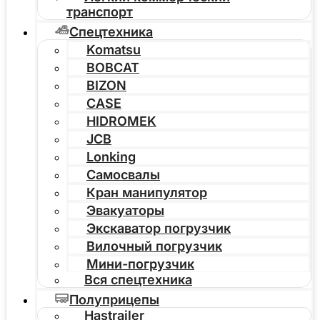
транспорт
Спецтехника
Komatsu
BOBCAT
BIZON
CASE
HIDROMEK
JCB
Lonking
Самосвалы
Кран манипулятор
Эвакуаторы
Экскаватор погрузчик
Вилочный погрузчик
Мини-погрузчик
Вся спецтехника
Полуприцепы
Hastrailer