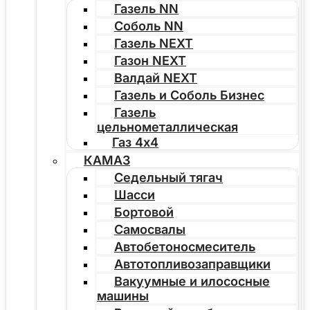
Газель NN
Соболь NN
Газель NEXT
Газон NEXT
Валдай NEXT
Газель и Соболь Бизнес
Газель
цельнометаллическая
Газ 4х4
КАМАЗ
Седельный тягач
Шасси
Бортовой
Самосвалы
Автобетоносмеситель
Автотопливозаправщики
Вакуумные и илососные
машины