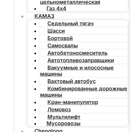
цельнометаллическая
Газ 4х4
КАМАЗ
Седельный тягач
Шасси
Бортовой
Самосвалы
Автобетоносмеситель
Автотопливозаправщики
Вакуумные и илососные
машины
Вахтовый автобус
Комбинированные дорожные
машины
Кран-манипулятор
Ломовоз
Мультилифт
Мусоровозы
Chenglong