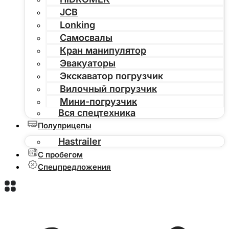
JCB
Lonking
Самосвалы
Кран манипулятор
Эвакуаторы
Экскаватор погрузчик
Вилочный погрузчик
Мини-погрузчик
Вся спецтехника
Полуприцепы
Hastrailer
С пробегом
Спецпредложения