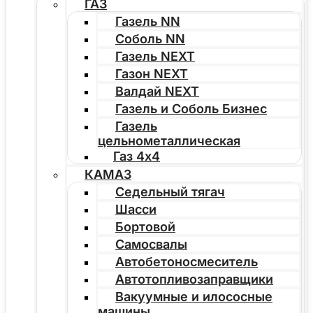
ГАЗ
Газель NN
Соболь NN
Газель NEXT
Газон NEXT
Валдай NEXT
Газель и Соболь Бизнес
Газель
цельнометаллическая
Газ 4х4
КАМАЗ
Седельный тягач
Шасси
Бортовой
Самосвалы
Автобетоносмеситель
Автотопливозаправщики
Вакуумные и илососные
машины