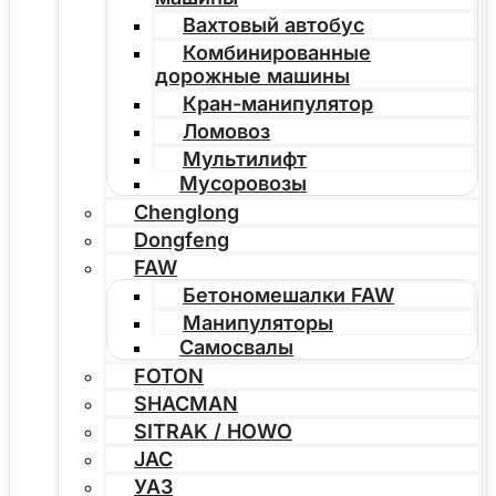
Вахтовый автобус
Комбинированные
дорожные машины
Кран-манипулятор
Ломовоз
Мультилифт
Мусоровозы
Chenglong
Dongfeng
FAW
Бетономешалки FAW
Манипуляторы
Самосвалы
FOTON
SHACMAN
SITRAK / HOWO
JAC
УАЗ