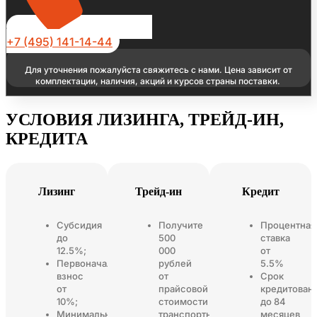
+7 (495) 141-14-44
Для уточнения пожалуйста свяжитесь с нами. Цена зависит от
комплектации, наличия, акций и курсов страны поставки.
УСЛОВИЯ ЛИЗИНГА, ТРЕЙД-ИН,
КРЕДИТА
Лизинг
Трейд-ин
Кредит
Субсидия
Получите
Процентная
до
500
ставка
12.5%;
000
от
Первоначальный
рублей
5.5%
взнос
от
Срок
от
прайсовой
кредитован
10%;
стоимости
до 84
Минимальный
транспортного
месяцев