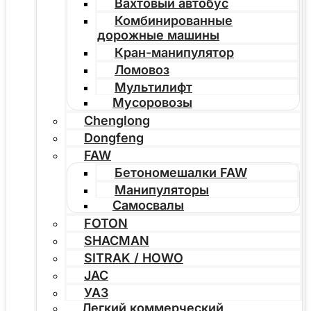
Вахтовый автобус
Комбинированные
дорожные машины
Кран-манипулятор
Ломовоз
Мультилифт
Мусоровозы
Chenglong
Dongfeng
FAW
Бетономешалки FAW
Манипуляторы
Самосвалы
FOTON
SHACMAN
SITRAK / HOWO
JAC
УАЗ
Легкий коммерческий