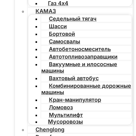
Газ 4х4
КАМАЗ
Седельный тягач
Шасси
Бортовой
Самосвалы
Автобетоносмеситель
Автотопливозаправщики
Вакуумные и илососные
машины
Вахтовый автобус
Комбинированные дорожные
машины
Кран-манипулятор
Ломовоз
Мультилифт
Мусоровозы
Chenglong