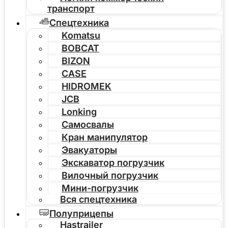
транспорт
Спецтехника
Komatsu
BOBCAT
BIZON
CASE
HIDROMEK
JCB
Lonking
Самосвалы
Кран манипулятор
Эвакуаторы
Экскаватор погрузчик
Вилочный погрузчик
Мини-погрузчик
Вся спецтехника
Полуприцепы
Hastrailer