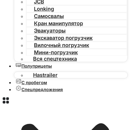
JCB
Lonking
Самосвалы
Кран манипулятор
Эвакуаторы
Экскаватор погрузчик
Вилочный погрузчик
Мини-погрузчик
Вся спецтехника
Полуприцепы
Hastrailer
С пробегом
Спецпредложения