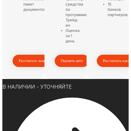
пакет
средства
15
документов
по
банков
программе
партнеров
Трейд-
ин
Оценка
за 1
день
Рассчитать лизинг
Оценить авто
Рассчитать плат
Нажмите здесь
В НАЛИЧИИ - УТОЧНЯЙТЕ