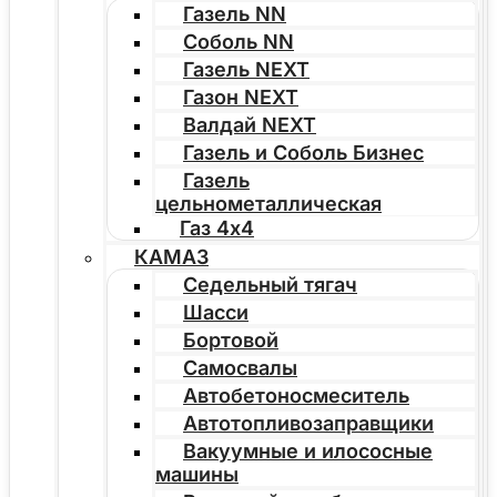
Газель NN
Соболь NN
Газель NEXT
Газон NEXT
Валдай NEXT
Газель и Соболь Бизнес
Газель
цельнометаллическая
Газ 4х4
КАМАЗ
Седельный тягач
Шасси
Бортовой
Самосвалы
Автобетоносмеситель
Автотопливозаправщики
Вакуумные и илососные
машины