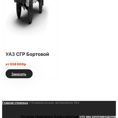
УАЗ
СГР Бортовой
от 938 000р
Заказать
Главная страница
»
Коммерческие автомобили УАЗ
Лучшее
Надежное
Качественное
что мы рекомендуем