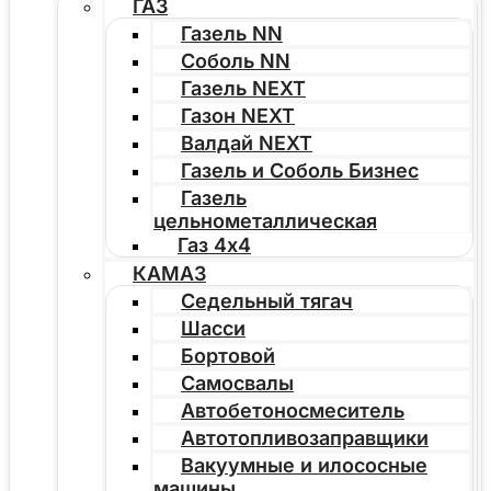
ГАЗ
Газель NN
Соболь NN
Газель NEXT
Газон NEXT
Валдай NEXT
Газель и Соболь Бизнес
Газель
цельнометаллическая
Газ 4х4
КАМАЗ
Седельный тягач
Шасси
Бортовой
Самосвалы
Автобетоносмеситель
Автотопливозаправщики
Вакуумные и илососные
машины