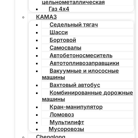
цельнометаллическая
Газ 4х4
КАМАЗ
Седельный тягач
Шасси
Бортовой
Самосвалы
Автобетоносмеситель
Автотопливозаправщики
Вакуумные и илососные
машины
Вахтовый автобус
Комбинированные дорожные
машины
Кран-манипулятор
Ломовоз
Мультилифт
Мусоровозы
Chenglong