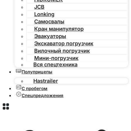
JCB
Lonking
Самосвалы
Кран манипулятор
Эвакуаторы
Экскаватор погрузчик
Вилочный погрузчик
Мини-погрузчик
Вся спецтехника
Полуприцепы
Hastrailer
С пробегом
Спецпредложения