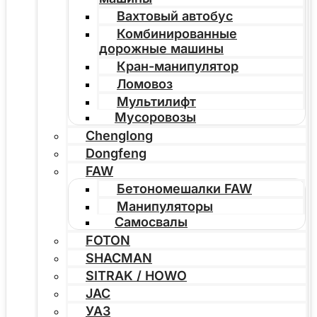
Вахтовый автобус
Комбинированные
дорожные машины
Кран-манипулятор
Ломовоз
Мультилифт
Мусоровозы
Chenglong
Dongfeng
FAW
Бетономешалки FAW
Манипуляторы
Самосвалы
FOTON
SHACMAN
SITRAK / HOWO
JAC
УАЗ