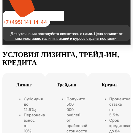
+7 (495) 141-14-44
Для уточнения пожалуйста свяжитесь с нами. Цена зависит от
комплектации, наличия, акций и курсов страны поставки.
УСЛОВИЯ ЛИЗИНГА, ТРЕЙД-ИН,
КРЕДИТА
Лизинг
Трейд-ин
Кредит
Субсидия
Получите
Процентная
до
500
ставка
12.5%;
000
от
Первоначальный
рублей
5.5%
взнос
от
Срок
от
прайсовой
кредитован
10%;
стоимости
до 84