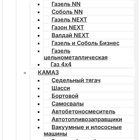
Газель NN
Соболь NN
Газель NEXT
Газон NEXT
Валдай NEXT
Газель и Соболь Бизнес
Газель
цельнометаллическая
Газ 4х4
КАМАЗ
Седельный тягач
Шасси
Бортовой
Самосвалы
Автобетоносмеситель
Автотопливозаправщики
Вакуумные и илососные
машины