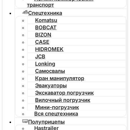
транспорт
Спецтехника
Komatsu
BOBCAT
BIZON
CASE
HIDROMEK
JCB
Lonking
Самосвалы
Кран манипулятор
Эвакуаторы
Экскаватор погрузчик
Вилочный погрузчик
Мини-погрузчик
Вся спецтехника
Полуприцепы
Hastrailer