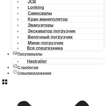
JCB
Lonking
Самосвалы
Кран манипулятор
Эвакуаторы
Экскаватор погрузчик
Вилочный погрузчик
Мини-погрузчик
Вся спецтехника
Полуприцепы
Hastrailer
С пробегом
Спецпредложения