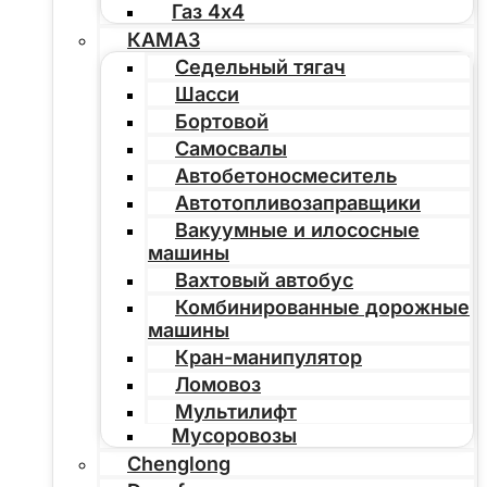
Газ 4х4
КАМАЗ
Седельный тягач
Шасси
Бортовой
Самосвалы
Автобетоносмеситель
Автотопливозаправщики
Вакуумные и илососные
машины
Вахтовый автобус
Комбинированные дорожные
машины
Кран-манипулятор
Ломовоз
Мультилифт
Мусоровозы
Chenglong