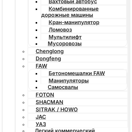
Вахтовый автобус
Комбинированные
дорожные машины
Кран-манипулятор
Ломовоз
Мультилифт
Мусоровозы
Chenglong
Dongfeng
FAW
Бетономешалки FAW
Манипуляторы
Самосвалы
FOTON
SHACMAN
SITRAK / HOWO
JAC
УАЗ
Легкий коммерческий