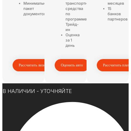
Минимальный
транспортного
месяцев
пакет
средства
15
документов
по
банков
программе
партнеров
Трейд-
ин
Оценка
за 1
день
Рассчитать лизинг
Оценить авто
Рассчитать плат
Нажмите здесь
В НАЛИЧИИ - УТОЧНЯЙТЕ