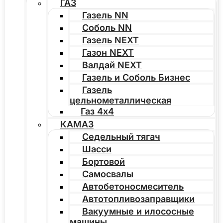
ГАЗ
Газель NN
Соболь NN
Газель NEXT
Газон NEXT
Валдай NEXT
Газель и Соболь Бизнес
Газель
цельнометаллическая
Газ 4х4
КАМАЗ
Седельный тягач
Шасси
Бортовой
Самосвалы
Автобетоносмеситель
Автотопливозаправщики
Вакуумные и илососные
машины