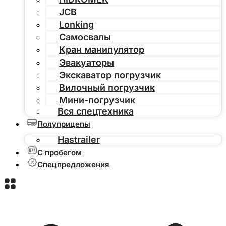
JCB
Lonking
Самосвалы
Кран манипулятор
Эвакуаторы
Экскаватор погрузчик
Вилочный погрузчик
Мини-погрузчик
Вся спецтехника
Полуприцепы
Hastrailer
С пробегом
Спецпредложения