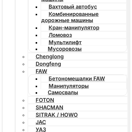
Вахтовый автобус
Комбинированные
дорожные машины
Кран-манипулятор
Ломовоз
Мультилифт
Мусоровозы
Chenglong
Dongfeng
FAW
Бетономешалки FAW
Манипуляторы
Самосвалы
FOTON
SHACMAN
SITRAK / HOWO
JAC
УАЗ