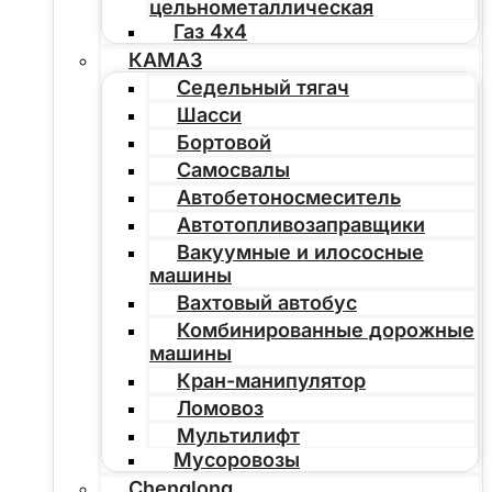
цельнометаллическая
Газ 4х4
КАМАЗ
Седельный тягач
Шасси
Бортовой
Самосвалы
Автобетоносмеситель
Автотопливозаправщики
Вакуумные и илососные
машины
Вахтовый автобус
Комбинированные дорожные
машины
Кран-манипулятор
Ломовоз
Мультилифт
Мусоровозы
Chenglong