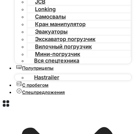
JCB
Lonking
Самосвалы
Кран манипулятор
Эвакуаторы
Экскаватор погрузчик
Вилочный погрузчик
Мини-погрузчик
Вся спецтехника
Полуприцепы
Hastrailer
С пробегом
Спецпредложения