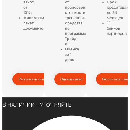
взнос
от
Срок
от
прайсовой
кредитован
10%;
стоимости
до 84
Минимальный
транспортного
месяцев
пакет
средства
15
документов
по
банков
программе
партнеров
Трейд-
ин
Оценка
за 1
день
Рассчитать лизинг
Оценить авто
Рассчитать плат
Нажмите здесь
В НАЛИЧИИ - УТОЧНЯЙТЕ