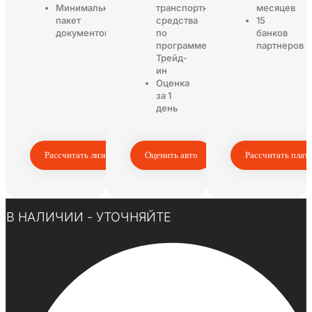
Минимальный
транспортного
месяцев
пакет
средства
15
документов
по
банков
программе
партнеров
Трейд-
ин
Оценка
за 1
день
Рассчитать лизинг
Оценить авто
Рассчитать плат
Нажмите здесь
В НАЛИЧИИ - УТОЧНЯЙТЕ