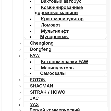
Вахтовый автобус
Комбинированные
дорожные машины
Кран-манипулятор
Ломовоз
Мультилифт
Мусоровозы
Chenglong
Dongfeng
FAW
Бетономешалки FAW
Манипуляторы
Самосвалы
FOTON
SHACMAN
SITRAK / HOWO
JAC
УАЗ
Легкий коммерческий