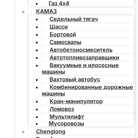
Газ 4х4
КАМАЗ
Седельный тягач
Шасси
Бортовой
Самосвалы
Автобетоносмеситель
Автотопливозаправщики
Вакуумные и илососные
машины
Вахтовый автобус
Комбинированные дорожные
машины
Кран-манипулятор
Ломовоз
Мультилифт
Мусоровозы
Chenglong