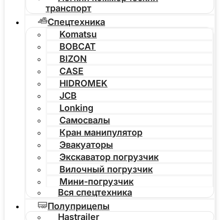
транспорт
Спецтехника
Komatsu
BOBCAT
BIZON
CASE
HIDROMEK
JCB
Lonking
Самосвалы
Кран манипулятор
Эвакуаторы
Экскаватор погрузчик
Вилочный погрузчик
Мини-погрузчик
Вся спецтехника
Полуприцепы
Hastrailer