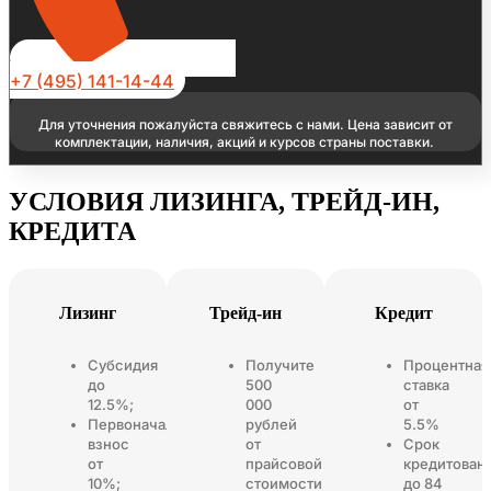
+7 (495) 141-14-44
Для уточнения пожалуйста свяжитесь с нами. Цена зависит от
комплектации, наличия, акций и курсов страны поставки.
УСЛОВИЯ ЛИЗИНГА, ТРЕЙД-ИН,
КРЕДИТА
Лизинг
Трейд-ин
Кредит
Субсидия
Получите
Процентная
до
500
ставка
12.5%;
000
от
Первоначальный
рублей
5.5%
взнос
от
Срок
от
прайсовой
кредитован
10%;
стоимости
до 84