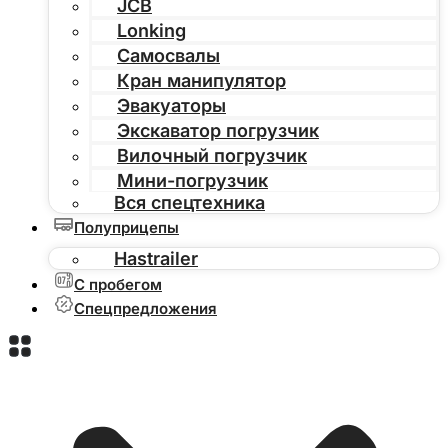
JCB
Lonking
Самосвалы
Кран манипулятор
Эвакуаторы
Экскаватор погрузчик
Вилочный погрузчик
Мини-погрузчик
Вся спецтехника
Полуприцепы
Hastrailer
С пробегом
Спецпредложения