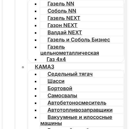
Газель NN
Соболь NN
Газель NEXT
Газон NEXT
Валдай NEXT
Газель и Соболь Бизнес
Газель
цельнометаллическая
Газ 4х4
КАМАЗ
Седельный тягач
Шасси
Бортовой
Самосвалы
Автобетоносмеситель
Автотопливозаправщики
Вакуумные и илососные
машины