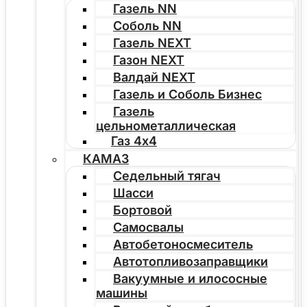
Газель NN
Соболь NN
Газель NEXT
Газон NEXT
Валдай NEXT
Газель и Соболь Бизнес
Газель
цельнометаллическая
Газ 4х4
КАМАЗ
Седельный тягач
Шасси
Бортовой
Самосвалы
Автобетоносмеситель
Автотопливозаправщики
Вакуумные и илососные
машины