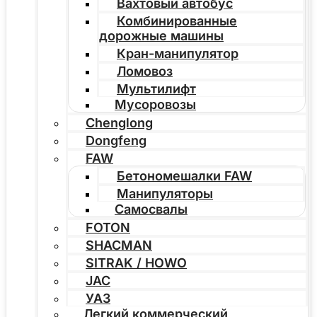
Вахтовый автобус
Комбинированные
дорожные машины
Кран-манипулятор
Ломовоз
Мультилифт
Мусоровозы
Chenglong
Dongfeng
FAW
Бетономешалки FAW
Манипуляторы
Самосвалы
FOTON
SHACMAN
SITRAK / HOWO
JAC
УАЗ
Легкий коммерческий