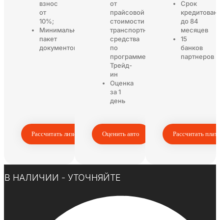
взнос
от
Срок
от
прайсовой
кредитован
10%;
стоимости
до 84
Минимальный
транспортного
месяцев
пакет
средства
15
документов
по
банков
программе
партнеров
Трейд-
ин
Оценка
за 1
день
Рассчитать лизинг
Оценить авто
Рассчитать плат
Нажмите здесь
В НАЛИЧИИ - УТОЧНЯЙТЕ