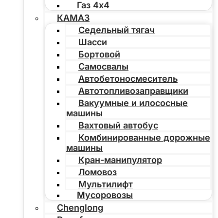
Газ 4х4
КАМАЗ
Седельный тягач
Шасси
Бортовой
Самосвалы
Автобетоносмеситель
Автотопливозаправщики
Вакуумные и илососные
машины
Вахтовый автобус
Комбинированные дорожные
машины
Кран-манипулятор
Ломовоз
Мультилифт
Мусоровозы
Chenglong