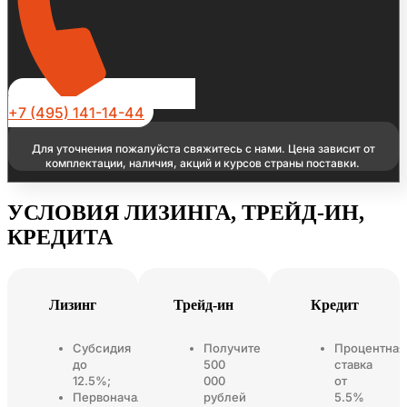
+7 (495) 141-14-44
Для уточнения пожалуйста свяжитесь с нами. Цена зависит от
комплектации, наличия, акций и курсов страны поставки.
УСЛОВИЯ ЛИЗИНГА, ТРЕЙД-ИН,
КРЕДИТА
Лизинг
Трейд-ин
Кредит
Субсидия
Получите
Процентная
до
500
ставка
12.5%;
000
от
Первоначальный
рублей
5.5%