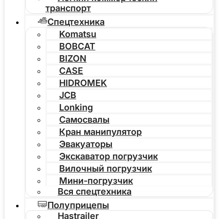
транспорт
Спецтехника
Komatsu
BOBCAT
BIZON
CASE
HIDROMEK
JCB
Lonking
Самосвалы
Кран манипулятор
Эвакуаторы
Экскаватор погрузчик
Вилочный погрузчик
Мини-погрузчик
Вся спецтехника
Полуприцепы
Hastrailer