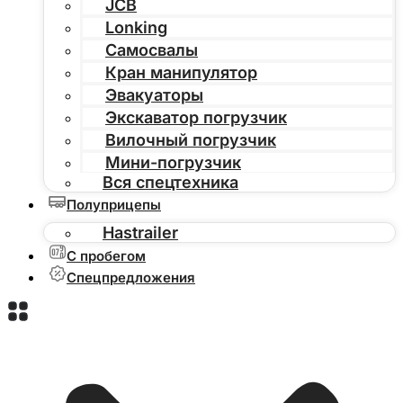
JCB
Lonking
Самосвалы
Кран манипулятор
Эвакуаторы
Экскаватор погрузчик
Вилочный погрузчик
Мини-погрузчик
Вся спецтехника
Полуприцепы
Hastrailer
С пробегом
Спецпредложения