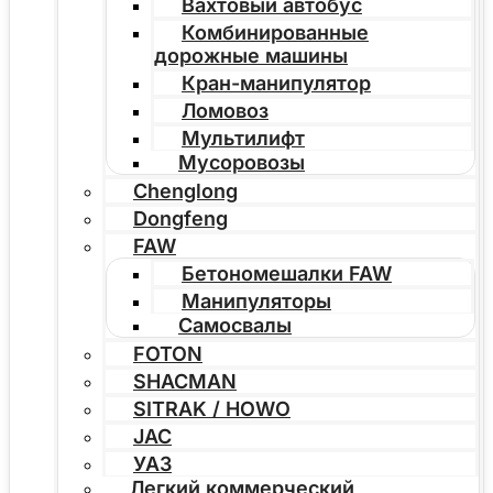
Вахтовый автобус
Комбинированные
дорожные машины
Кран-манипулятор
Ломовоз
Мультилифт
Мусоровозы
Chenglong
Dongfeng
FAW
Бетономешалки FAW
Манипуляторы
Самосвалы
FOTON
SHACMAN
SITRAK / HOWO
JAC
УАЗ
Легкий коммерческий