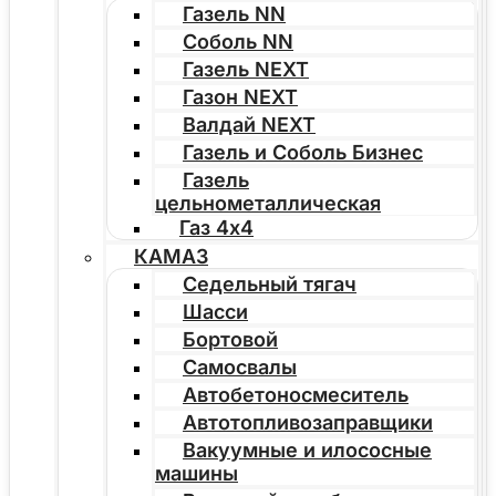
Газель NN
Соболь NN
Газель NEXT
Газон NEXT
Валдай NEXT
Газель и Соболь Бизнес
Газель
цельнометаллическая
Газ 4х4
КАМАЗ
Седельный тягач
Шасси
Бортовой
Самосвалы
Автобетоносмеситель
Автотопливозаправщики
Вакуумные и илососные
машины