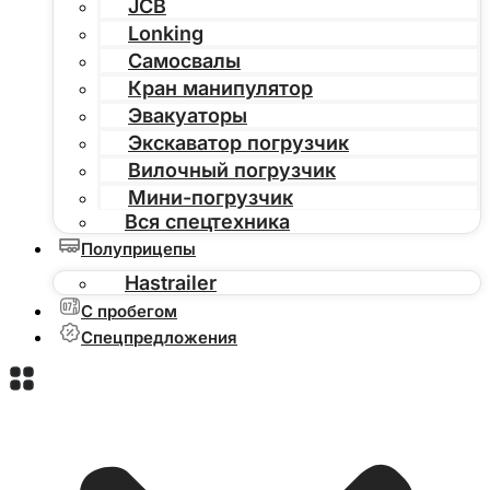
JCB
Lonking
Самосвалы
Кран манипулятор
Эвакуаторы
Экскаватор погрузчик
Вилочный погрузчик
Мини-погрузчик
Вся спецтехника
Полуприцепы
Hastrailer
С пробегом
Спецпредложения