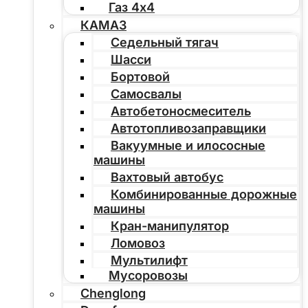
Газ 4х4
КАМАЗ
Седельный тягач
Шасси
Бортовой
Самосвалы
Автобетоносмеситель
Автотопливозаправщики
Вакуумные и илососные
машины
Вахтовый автобус
Комбинированные дорожные
машины
Кран-манипулятор
Ломовоз
Мультилифт
Мусоровозы
Chenglong