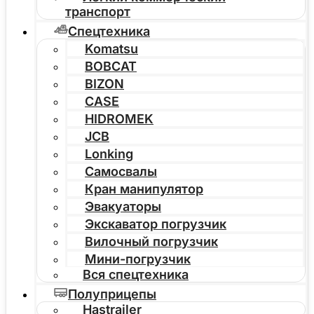
транспорт
Спецтехника
Komatsu
BOBCAT
BIZON
CASE
HIDROMEK
JCB
Lonking
Самосвалы
Кран манипулятор
Эвакуаторы
Экскаватор погрузчик
Вилочный погрузчик
Мини-погрузчик
Вся спецтехника
Полуприцепы
Hastrailer