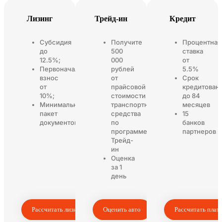
Лизинг
Трейд-ин
Кредит
Субсидия
Получите
Процентная
до
500
ставка
12.5%;
000
от
Первоначальный
рублей
5.5%
взнос
от
Срок
от
прайсовой
кредитован
10%;
стоимости
до 84
Минимальный
транспортного
месяцев
пакет
средства
15
документов
по
банков
программе
партнеров
Трейд-
ин
Оценка
за 1
день
Рассчитать лизинг
Оценить авто
Рассчитать плат