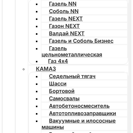
Газель NN
Соболь NN
Газель NEXT
Газон NEXT
Валдай NEXT
Газель и Соболь Бизнес
Газель
цельнометаллическая
Газ 4х4
КАМАЗ
Седельный тягач
Шасси
Бортовой
Самосвалы
Автобетоносмеситель
Автотопливозаправщики
Вакуумные и илососные
машины