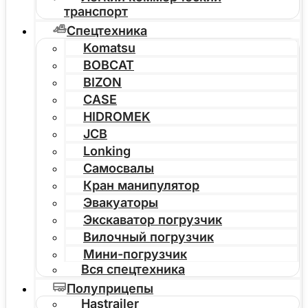
транспорт
Спецтехника
Komatsu
BOBCAT
BIZON
CASE
HIDROMEK
JCB
Lonking
Самосвалы
Кран манипулятор
Эвакуаторы
Экскаватор погрузчик
Вилочный погрузчик
Мини-погрузчик
Вся спецтехника
Полуприцепы
Hastrailer