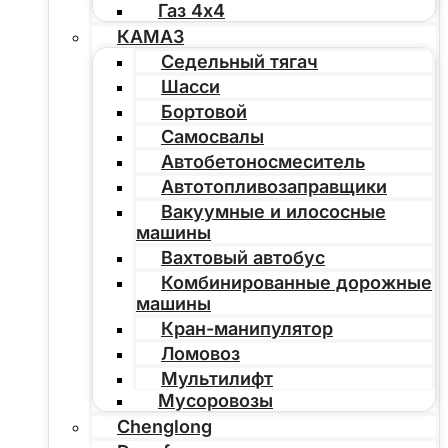
Газ 4х4
КАМАЗ
Седельный тягач
Шасси
Бортовой
Самосвалы
Автобетоносмеситель
Автотопливозаправщики
Вакуумные и илососные
машины
Вахтовый автобус
Комбинированные дорожные
машины
Кран-манипулятор
Ломовоз
Мультилифт
Мусоровозы
Chenglong