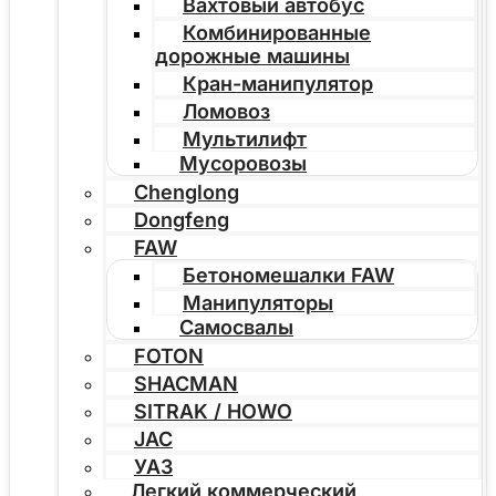
Вахтовый автобус
Комбинированные
дорожные машины
Кран-манипулятор
Ломовоз
Мультилифт
Мусоровозы
Chenglong
Dongfeng
FAW
Бетономешалки FAW
Манипуляторы
Самосвалы
FOTON
SHACMAN
SITRAK / HOWO
JAC
УАЗ
Легкий коммерческий