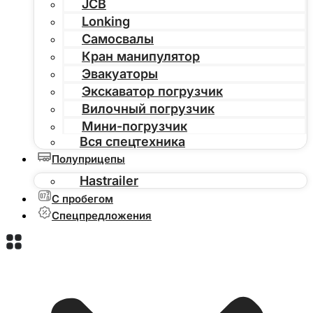
JCB
Lonking
Самосвалы
Кран манипулятор
Эвакуаторы
Экскаватор погрузчик
Вилочный погрузчик
Мини-погрузчик
Вся спецтехника
Полуприцепы
Hastrailer
С пробегом
Спецпредложения