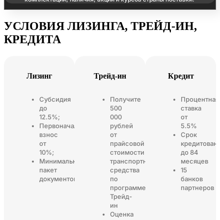
УСЛОВИЯ ЛИЗИНГА, ТРЕЙД-ИН,
КРЕДИТА
Лизинг
Трейд-ин
Кредит
Субсидия
Получите
Процентная
до
500
ставка
12.5%;
000
от
Первоначальный
рублей
5.5%
взнос
от
Срок
от
прайсовой
кредитован
10%;
стоимости
до 84
Минимальный
транспортного
месяцев
пакет
средства
15
документов
по
банков
программе
партнеров
Трейд-
ин
Оценка