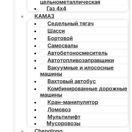
цельнометаллическая
Газ 4х4
КАМАЗ
Седельный тягач
Шасси
Бортовой
Самосвалы
Автобетоносмеситель
Автотопливозаправщики
Вакуумные и илососные
машины
Вахтовый автобус
Комбинированные дорожные
машины
Кран-манипулятор
Ломовоз
Мультилифт
Мусоровозы
Chenglong