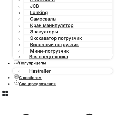
JCB
Lonking
Самосвалы
Кран манипулятор
Эвакуаторы
Экскаватор погрузчик
Вилочный погрузчик
Мини-погрузчик
Вся спецтехника
Полуприцепы
Hastrailer
С пробегом
Спецпредложения