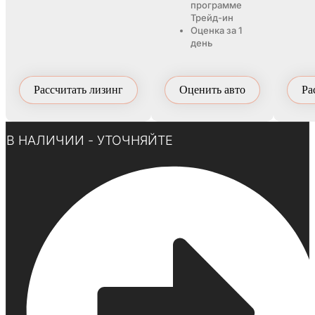
программе
Трейд-ин
Оценка за 1
день
Рассчитать лизинг
Оценить авто
Ра
Нажмите здесь
В НАЛИЧИИ - УТОЧНЯЙТЕ