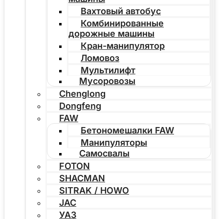
Вахтовый автобус
Комбинированные
дорожные машины
Кран-манипулятор
Ломовоз
Мультилифт
Мусоровозы
Chenglong
Dongfeng
FAW
Бетономешалки FAW
Манипуляторы
Самосвалы
FOTON
SHACMAN
SITRAK / HOWO
JAC
УАЗ