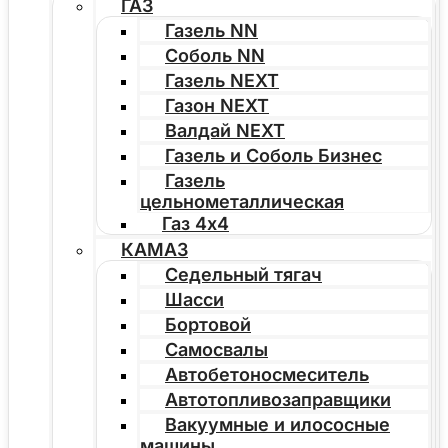
ГАЗ
Газель NN
Соболь NN
Газель NEXT
Газон NEXT
Валдай NEXT
Газель и Соболь Бизнес
Газель
цельнометаллическая
Газ 4х4
КАМАЗ
Седельный тягач
Шасси
Бортовой
Самосвалы
Автобетоносмеситель
Автотопливозаправщики
Вакуумные и илососные
машины