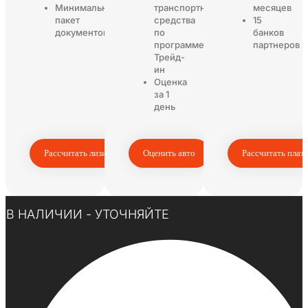
Минимальный
транспортного
месяцев
пакет
средства
15
документов
по
банков
программе
партнеров
Трейд-
ин
Оценка
за 1
день
Рассчитать лизинг
Оценить авто
Рассчитать плат
Нажмите здесь
В НАЛИЧИИ - УТОЧНЯЙТЕ