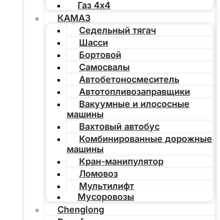
Газ 4х4
КАМАЗ
Седельный тягач
Шасси
Бортовой
Самосвалы
Автобетоносмеситель
Автотопливозаправщики
Вакуумные и илососные
машины
Вахтовый автобус
Комбинированные дорожные
машины
Кран-манипулятор
Ломовоз
Мультилифт
Мусоровозы
Chenglong