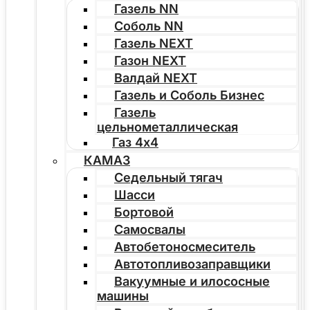
Газель NN
Соболь NN
Газель NEXT
Газон NEXT
Валдай NEXT
Газель и Соболь Бизнес
Газель
цельнометаллическая
Газ 4х4
КАМАЗ
Седельный тягач
Шасси
Бортовой
Самосвалы
Автобетоносмеситель
Автотопливозаправщики
Вакуумные и илососные
машины