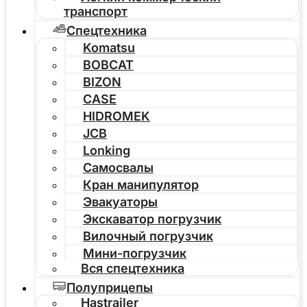
транспорт
Спецтехника
Komatsu
BOBCAT
BIZON
CASE
HIDROMEK
JCB
Lonking
Самосвалы
Кран манипулятор
Эвакуаторы
Экскаватор погрузчик
Вилочный погрузчик
Мини-погрузчик
Вся спецтехника
Полуприцепы
Hastrailer