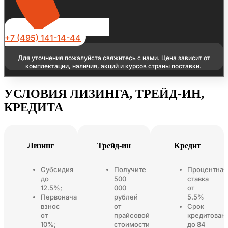
+7 (495) 141-14-44
Для уточнения пожалуйста свяжитесь с нами. Цена зависит от
комплектации, наличия, акций и курсов страны поставки.
УСЛОВИЯ ЛИЗИНГА, ТРЕЙД-ИН,
КРЕДИТА
Лизинг
Трейд-ин
Кредит
Субсидия
Получите
Процентная
до
500
ставка
12.5%;
000
от
Первоначальный
рублей
5.5%
взнос
от
Срок
от
прайсовой
кредитован
10%;
стоимости
до 84