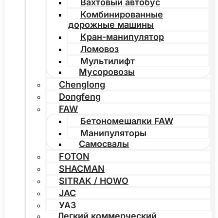
Вахтовый автобус
Комбинированные
дорожные машины
Кран-манипулятор
Ломовоз
Мультилифт
Мусоровозы
Chenglong
Dongfeng
FAW
Бетономешалки FAW
Манипуляторы
Самосвалы
FOTON
SHACMAN
SITRAK / HOWO
JAC
УАЗ
Легкий коммерческий