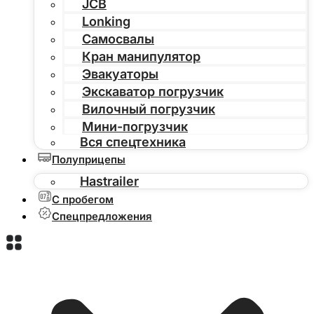
JCB
Lonking
Самосвалы
Кран манипулятор
Эвакуаторы
Экскаватор погрузчик
Вилочный погрузчик
Мини-погрузчик
Вся спецтехника
Полуприцепы
Hastrailer
С пробегом
Спецпредложения