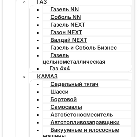
ГАЗ
Газель NN
Соболь NN
Газель NEXT
Газон NEXT
Валдай NEXT
Газель и Соболь Бизнес
Газель
цельнометаллическая
Газ 4х4
КАМАЗ
Седельный тягач
Шасси
Бортовой
Самосвалы
Автобетоносмеситель
Автотопливозаправщики
Вакуумные и илососные
машины