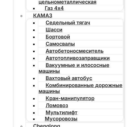
цельнометаллическая
Газ 4х4
КАМАЗ
Седельный тягач
Шасси
Бортовой
Самосвалы
Автобетоносмеситель
Автотопливозаправщики
Вакуумные и илососные
машины
Вахтовый автобус
Комбинированные дорожные
машины
Кран-манипулятор
Ломовоз
Мультилифт
Мусоровозы
Chenglong