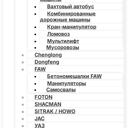
Вахтовый автобус
Комбинированные
дорожные машины
Кран-манипулятор
Ломовоз
Мультилифт
Мусоровозы
Chenglong
Dongfeng
FAW
Бетономешалки FAW
Манипуляторы
Самосвалы
FOTON
SHACMAN
SITRAK / HOWO
JAC
УАЗ