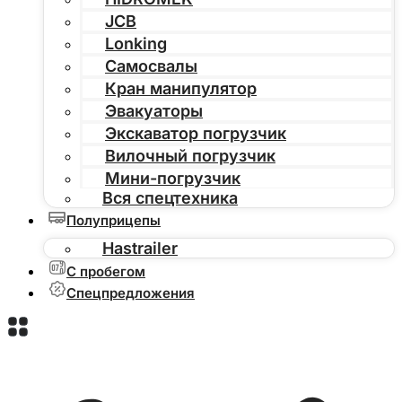
JCB
Lonking
Самосвалы
Кран манипулятор
Эвакуаторы
Экскаватор погрузчик
Вилочный погрузчик
Мини-погрузчик
Вся спецтехника
Полуприцепы
Hastrailer
С пробегом
Спецпредложения