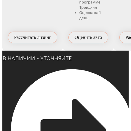
программе
Трейд-ин
Оценка за 1
день
Рассчитать лизинг
Оценить авто
Ра
Нажмите здесь
В НАЛИЧИИ - УТОЧНЯЙТЕ